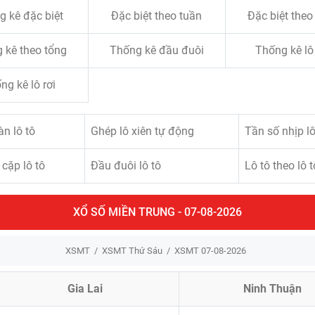
 kê đặc biệt
Đặc biệt theo tuần
Đặc biệt theo
 kê theo tổng
Thống kê đầu đuôi
Thống kê lô
ng kê lô rơi
n lô tô
Ghép lô xiên tự động
Tần số nhịp lô
cặp lô tô
Đầu đuôi lô tô
Lô tô theo lô t
XỔ SỐ MIỀN TRUNG - 07-08-2026
XSMT
XSMT Thứ Sáu
XSMT 07-08-2026
Gia Lai
Ninh Thuận