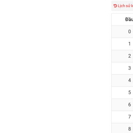
Lịch sử k
Đầ
0
1
2
3
4
5
6
7
8