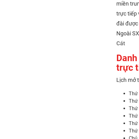
miền trun
trực tiếp
đài được 
Ngoài SX
Cát
Danh 
trực 
Lịch mở t
Thứ 
Thứ
Thứ 
Thứ
Thứ 
Thứ 
Chủ 