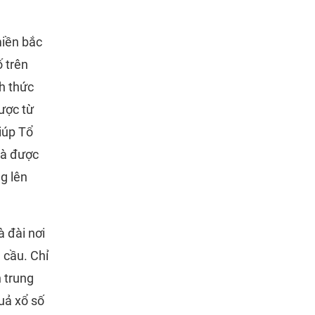
miền bắc
ố trên
h thức
ược từ
iúp Tổ
và được
g lên
à đài nơi
 cầu. Chỉ
 trung
uả xổ số