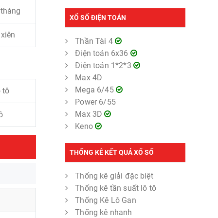
 tháng
XỔ SỐ ĐIỆN TOÁN
 xiên
Thần Tài 4
Điện toán 6x36
Điện toán 1*2*3
Max 4D
Mega 6/45
 tô
Power 6/55
Max 3D
ô
Keno
THỐNG KÊ KẾT QUẢ XỔ SỐ
Thống kê giải đặc biệt
Thống kê tần suất lô tô
Thống Kê Lô Gan
Thống kê nhanh