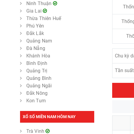
Ninh Thuận
Thống
Gia Lai
Thừa Thiên Huế
Thống
Phú Yên
Đắk Lắk
Thố
Quảng Nam
Đà Nẵng
Khánh Hòa
Chu kỳ dà
Bình Định
Tần suất 
Quảng Trị
Quảng Bình
Quảng Ngãi
Đắk Nông
Kon Tum
XỔ SỐ MIỀN NAM HÔM NAY
Trà Vinh