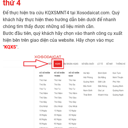
thứ 4
Để thực hiện tra cứu KQXSMNT4 tại Xosodaicat.com. Quý
khách hãy thực hiện theo hướng dẫn bên dưới để nhanh
chóng tìm thấy được những số liệu mình cần.
Bước đầu tiên, quý khách hãy chọn vào thanh công cụ xuất
hiện bên trên giao diện của website. Hãy chọn vào mục
"
KQXS
".