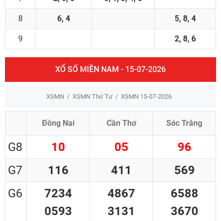
8
6, 4
5, 8, 4
9
2, 8, 6
XỔ SỐ MIỀN NAM - 15-07-2026
XSMN
XSMN Thứ Tư
XSMN 15-07-2026
Đồng Nai
Cần Thơ
Sóc Trăng
G8
10
05
96
G7
116
411
569
G6
7234
4867
6588
0593
3131
3670