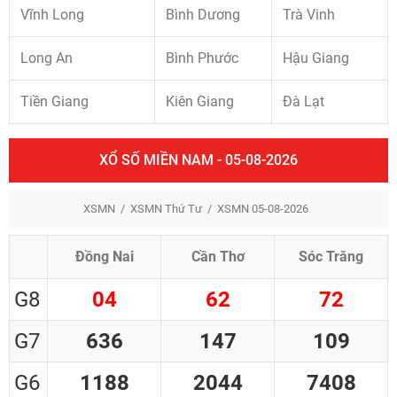
Vĩnh Long
Bình Dương
Trà Vinh
Long An
Bình Phước
Hậu Giang
Tiền Giang
Kiên Giang
Đà Lạt
XỔ SỐ MIỀN NAM - 05-08-2026
XSMN
XSMN Thứ Tư
XSMN 05-08-2026
Đồng Nai
Cần Thơ
Sóc Trăng
G8
04
62
72
G7
636
147
109
G6
1188
2044
7408