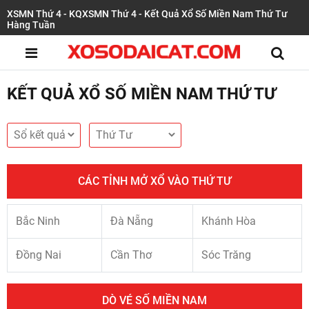
XSMN Thứ 4 - KQXSMN Thứ 4 - Kết Quả Xổ Số Miền Nam Thứ Tư
Hàng Tuần
KẾT QUẢ XỔ SỐ MIỀN NAM THỨ TƯ
CÁC TỈNH MỞ XỔ VÀO THỨ TƯ
Bắc Ninh
Đà Nẵng
Khánh Hòa
Đồng Nai
Cần Thơ
Sóc Trăng
DÒ VÉ SỐ MIỀN NAM