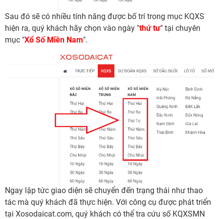
Sau đó sẽ có nhiều tính năng được bố trí trong mục KQXS
hiện ra, quý khách hãy chọn vào ngày "
thứ tư
" tại chuyên
mục "
Xổ Số Miền Nam
".
Ngay lập tức giao diện sẽ chuyển đến trạng thái như thao
tác mà quý khách đã thực hiện. Với công cụ được phát triển
tại Xosodaicat.com, quý khách có thể tra cứu số KQXSMN