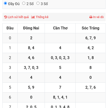
Đầy Đủ
2 Số
3 Số
Lịch sử kết quả
Thống kê
In vé dò
Đầu
Đồng Nai
Cần Thơ
Sóc Trăng
0
2
6, 7, 9
1
8, 4
4
4, 2
2
4, 6
0, 3, 0, 2, 3
1, 8
3
3, 7, 0, 3
5
8
4
4
4
0
5
5, 9
7
2, 7, 6
6
0
8, 1, 4, 1
7
2, 0, 5
0, 1, 3, 4, 8