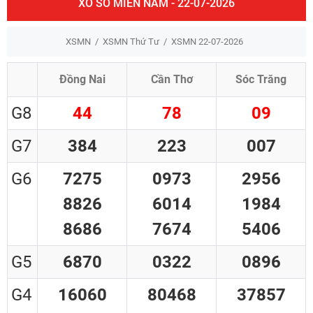
XỔ SỐ MIỀN NAM - 22-07-2026
XSMN
XSMN Thứ Tư
XSMN 22-07-2026
Đồng Nai
Cần Thơ
Sóc Trăng
G8
44
78
09
G7
384
223
007
G6
7275
0973
2956
8826
6014
1984
8686
7674
5406
G5
6870
0322
0896
G4
16060
80468
37857