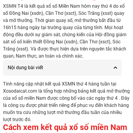
XSMN
T4 là kết quả xổ số Miền Nam hôm nay thứ 4 do xổ
số Đồng Nai (xsdn), Cần Thơ (xsct), Sóc Trăng (xsst) quay
và mở thưởng. Thời gian quay số, mở thưởng bắt đầu từ
16h15 hàng ngày tại trường quay của từng tỉnh. Mọi hoạt
động đều dưới sự giám sát, chứng kiến của Hội đồng giám
sát xổ số kiến thiết Đồng Nai (xsdn), Cần Thơ (xsct), Sóc
Trăng (xsst). Và được thực hiện dựa trên nguyên tắc khách
quan, Nam thực, an toàn và chính xác.
Nội dung bài viết
Tính năng cập nhật kết quả XSMN thứ 4 hàng tuần tại
Xosodaicat.com là tổng hợp những bảng kết quả mở thưởng
của xổ số miền Nam được công bố vào các ngày thứ 4 . Đây
là công cụ được phát triển riêng để phục vụ đến khách hàng
muốn tra cứu những lượt mở thưởng đầu tuần của nhiều
lượt trước đó.
Cách xem kết quả xổ số miền Nam