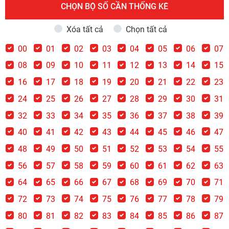
CHỌN BỘ SỐ CẦN THỐNG KÊ
Xóa tất cả
Chọn tất cả
00
01
02
03
04
05
06
07
08
09
10
11
12
13
14
15
16
17
18
19
20
21
22
23
24
25
26
27
28
29
30
31
32
33
34
35
36
37
38
39
40
41
42
43
44
45
46
47
48
49
50
51
52
53
54
55
56
57
58
59
60
61
62
63
64
65
66
67
68
69
70
71
72
73
74
75
76
77
78
79
80
81
82
83
84
85
86
87