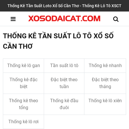
Thống Kê Tần Suất Loto Xổ Số Cần Thơ - Thống Kê Lô Tô XSCT
THỐNG KÊ TẦN SUẤT LÔ TÔ XỔ SỐ
CẦN THƠ
Thống kê lô gan
Tần suất lô tô
Thống kê nhanh
Thống kê đặc
Đặc biệt theo
Đặc biệt theo
biệt
tuần
tháng
Thống kê theo
Thống kê đầu
Thống kê lô xiên
tổng
đuôi
Thống kê lô rơi