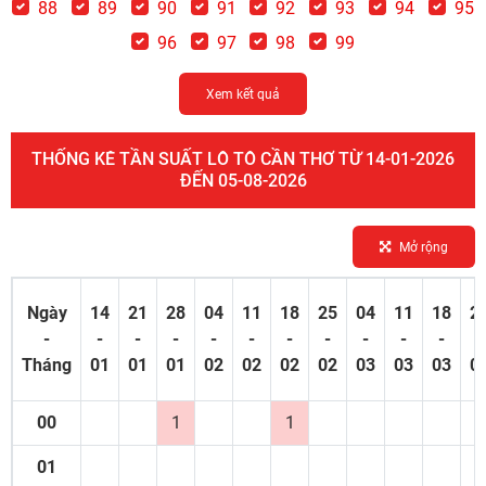
88
89
90
91
92
93
94
95
96
97
98
99
Xem kết quả
THỐNG KÊ TẦN SUẤT LÔ TÔ CẦN THƠ TỪ 14-01-2026
ĐẾN 05-08-2026
Mở rộng
Ngày
14
21
28
04
11
18
25
04
11
18
2
-
-
-
-
-
-
-
-
-
-
-
-
Tháng
01
01
01
02
02
02
02
03
03
03
0
00
1
1
01