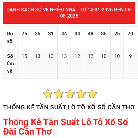
DANH SÁCH SỐ VỀ NHIỀU NHẤT TỪ 14-01-2026 ĐẾN 05-
08-2026
Bộ
75
35
31
44
04
48
85
25
70
số
Số
15
13
13
13
12
12
10
10
9
lần
về
THỐNG KÊ TẦN SUẤT LÔ TÔ XỔ SỐ CẦN THƠ
Thống Kê Tần Suất Lô Tô Xổ Số
Đài Cần Thơ