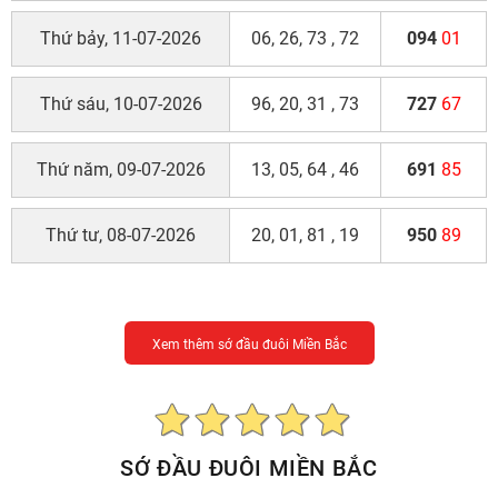
Thứ bảy, 11-07-2026
06, 26, 73 , 72
094
01
Thứ sáu, 10-07-2026
96, 20, 31 , 73
727
67
Thứ năm, 09-07-2026
13, 05, 64 , 46
691
85
Thứ tư, 08-07-2026
20, 01, 81 , 19
950
89
Xem thêm sớ đầu đuôi Miền Bắc
SỚ ĐẦU ĐUÔI MIỀN BẮC