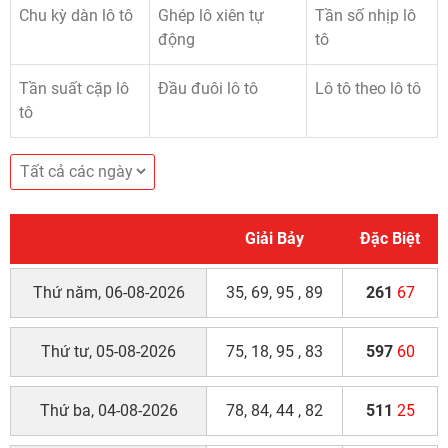
Chu kỳ dàn lô tô
Ghép lô xiên tự
Tần số nhịp lô
động
tô
Tần suất cặp lô
Đầu đuôi lô tô
Lô tô theo lô tô
tô
Giải Bảy
Đặc Biệt
Thứ năm, 06-08-2026
35, 69, 95 , 89
261
67
Thứ tư, 05-08-2026
75, 18, 95 , 83
597
60
Thứ ba, 04-08-2026
78, 84, 44 , 82
511
25