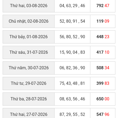
Thứ hai, 03-08-2026
04, 63, 29 , 46
792
47
Chủ nhật, 02-08-2026
52, 80, 91 , 54
119
09
Thứ bảy, 01-08-2026
56, 80, 52 , 90
448
23
Thứ sáu, 31-07-2026
15, 90, 04 , 83
417
10
Thứ năm, 30-07-2026
06, 82, 36 , 90
508
34
Thứ tư, 29-07-2026
75, 43, 48 , 81
399
83
Thứ ba, 28-07-2026
08, 63, 56 , 46
650
00
Thứ hai, 27-07-2026
87, 29, 55 , 52
547
96