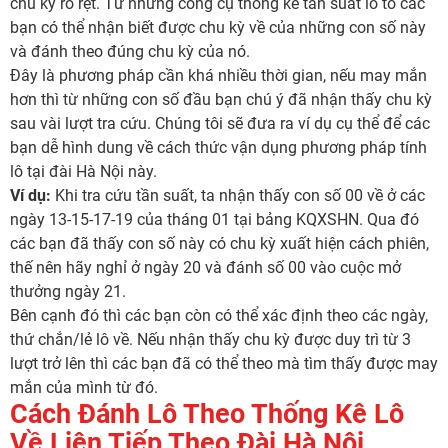
chu kỳ rõ rệt. Từ những công cụ thống kê tần suất lô tô các
bạn có thể nhận biết được chu kỳ về của những con số này
và đánh theo đúng chu kỳ của nó.
Đây là phương pháp cần khá nhiều thời gian, nếu may mắn
hơn thì từ những con số đầu bạn chú ý đã nhận thấy chu kỳ
sau vài lượt tra cứu. Chúng tôi sẽ đưa ra ví dụ cụ thể để các
bạn dễ hình dung về cách thức vận dụng phương pháp tính
lô tại đài Hà Nội này.
Ví dụ:
Khi tra cứu tần suất, ta nhận thấy con số 00 về ở các
ngày 13-15-17-19 của tháng 01 tại bảng KQXSHN. Qua đó
các bạn đã thấy con số này có chu kỳ xuất hiện cách phiên,
thế nên hãy nghỉ ở ngày 20 và đánh số 00 vào cuộc mở
thưởng ngày 21.
Bên cạnh đó thì các bạn còn có thể xác định theo các ngày,
thứ chắn/lẻ lô về. Nếu nhận thấy chu kỳ được duy trì từ 3
lượt trở lên thì các bạn đã có thể theo mà tìm thấy được may
mắn của mình từ đó.
Cách Đánh Lô Theo Thống Kê Lô
Về Liên Tiếp Theo Đài Hà Nội