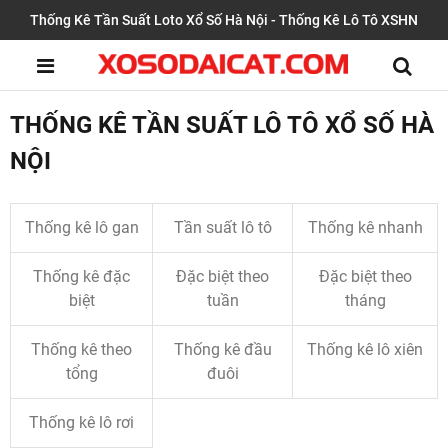
Thống Kê Tần Suất Loto Xổ Số Hà Nội - Thống Kê Lô Tô XSHN
THỐNG KÊ TẦN SUẤT LÔ TÔ XỔ SỐ HÀ
NỘI
Thống kê lô gan
Tần suất lô tô
Thống kê nhanh
Thống kê đặc
Đặc biệt theo
Đặc biệt theo
biệt
tuần
tháng
Thống kê theo
Thống kê đầu
Thống kê lô xiên
tổng
đuôi
Thống kê lô rơi