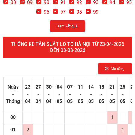
88
89
90
91
92
93
94
95
96
97
98
99
Xem kết quả
THỐNG KÊ TẦN SUẤT LÔ TÔ HÀ NỘI TỪ 23-04-2026
ĐẾN 03-08-2026
Mở rộng
Ngày
23
27
30
04
07
11
14
18
21
25
2
-
-
-
-
-
-
-
-
-
-
-
-
Tháng
04
04
04
05
05
05
05
05
05
05
0
00
1
2
01
2
1