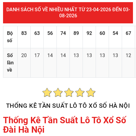
DANH SÁCH SỐ VỀ NHIỀU NHẤT TỪ 23-04-2026 ĐẾN 03-
08-2026
Bộ
83
63
56
74
89
92
60
54
67
số
Số
20
17
14
14
13
13
13
13
12
lần
về
THỐNG KÊ TẦN SUẤT LÔ TÔ XỔ SỐ HÀ NỘI
Thống Kê Tần Suất Lô Tô Xổ Số
Đài Hà Nội