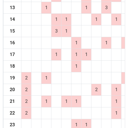
13
1
1
3
14
1
1
1
1
15
3
1
16
1
1
3
17
1
1
1
18
1
19
2
1
1
20
2
2
1
21
2
1
1
1
1
22
2
1
23
1
1