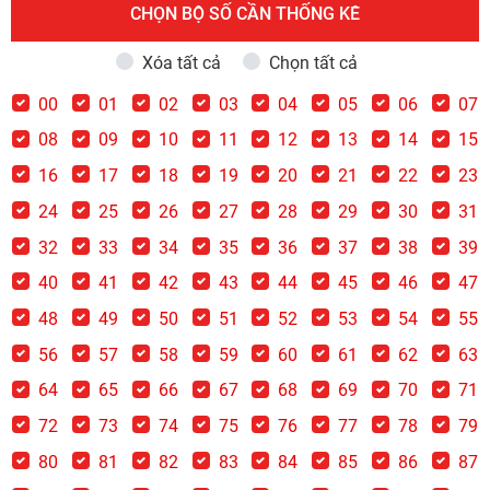
CHỌN BỘ SỐ CẦN THỐNG KÊ
Xóa tất cả
Chọn tất cả
00
01
02
03
04
05
06
07
08
09
10
11
12
13
14
15
16
17
18
19
20
21
22
23
24
25
26
27
28
29
30
31
32
33
34
35
36
37
38
39
40
41
42
43
44
45
46
47
48
49
50
51
52
53
54
55
56
57
58
59
60
61
62
63
64
65
66
67
68
69
70
71
72
73
74
75
76
77
78
79
80
81
82
83
84
85
86
87