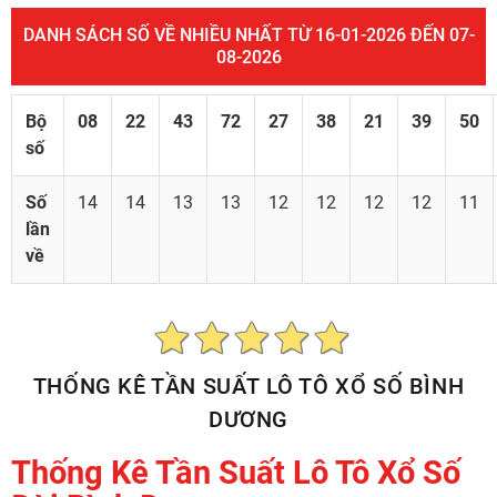
DANH SÁCH SỐ VỀ NHIỀU NHẤT TỪ 16-01-2026 ĐẾN 07-
08-2026
Bộ
08
22
43
72
27
38
21
39
50
số
Số
14
14
13
13
12
12
12
12
11
lần
về
THỐNG KÊ TẦN SUẤT LÔ TÔ XỔ SỐ BÌNH
DƯƠNG
Thống Kê Tần Suất Lô Tô Xổ Số