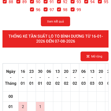
88
89
90
91
92
93
94
95
96
97
98
99
Xem kết quả
THỐNG KÊ TẦN SUẤT LÔ TÔ BÌNH DƯƠNG TỪ 16-01-
2026 ĐẾN 07-08-2026
Mở rộng
Ngày
16
23
30
06
13
20
27
06
13
20
2
-
-
-
-
-
-
-
-
-
-
-
-
Tháng
01
01
01
02
02
02
02
03
03
03
0
00
01
2
1