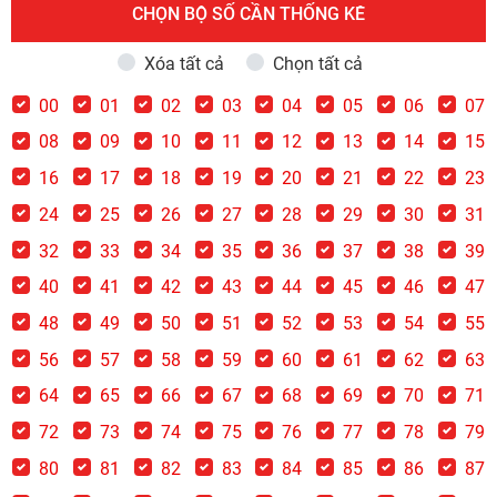
CHỌN BỘ SỐ CẦN THỐNG KÊ
Xóa tất cả
Chọn tất cả
00
01
02
03
04
05
06
07
08
09
10
11
12
13
14
15
16
17
18
19
20
21
22
23
24
25
26
27
28
29
30
31
32
33
34
35
36
37
38
39
40
41
42
43
44
45
46
47
48
49
50
51
52
53
54
55
56
57
58
59
60
61
62
63
64
65
66
67
68
69
70
71
72
73
74
75
76
77
78
79
80
81
82
83
84
85
86
87