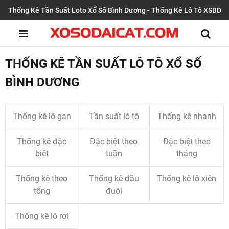
Thống Kê Tần Suất Loto Xổ Số Bình Dương - Thống Kê Lô Tô XSBD
THỐNG KÊ TẦN SUẤT LÔ TÔ XỔ SỐ
BÌNH DƯƠNG
Thống kê lô gan
Tần suất lô tô
Thống kê nhanh
Thống kê đặc
Đặc biệt theo
Đặc biệt theo
biệt
tuần
tháng
Thống kê theo
Thống kê đầu
Thống kê lô xiên
tổng
đuôi
Thống kê lô rơi