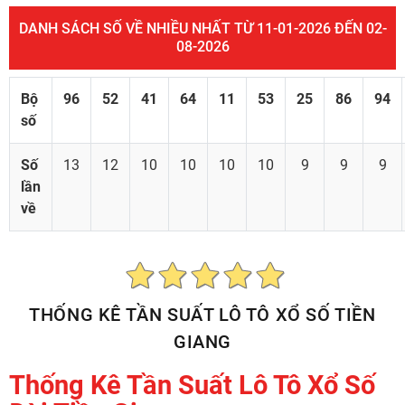
DANH SÁCH SỐ VỀ NHIỀU NHẤT TỪ 11-01-2026 ĐẾN 02-
08-2026
Bộ
96
52
41
64
11
53
25
86
94
số
Số
13
12
10
10
10
10
9
9
9
lần
về
THỐNG KÊ TẦN SUẤT LÔ TÔ XỔ SỐ TIỀN
GIANG
Thống Kê Tần Suất Lô Tô Xổ Số