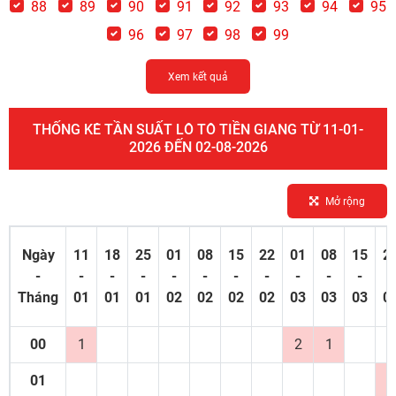
88
89
90
91
92
93
94
95
96
97
98
99
Xem kết quả
THỐNG KÊ TẦN SUẤT LÔ TÔ TIỀN GIANG TỪ 11-01-
2026 ĐẾN 02-08-2026
Mở rộng
Ngày
11
18
25
01
08
15
22
01
08
15
2
-
-
-
-
-
-
-
-
-
-
-
-
Tháng
01
01
01
02
02
02
02
03
03
03
0
00
1
2
1
01
1