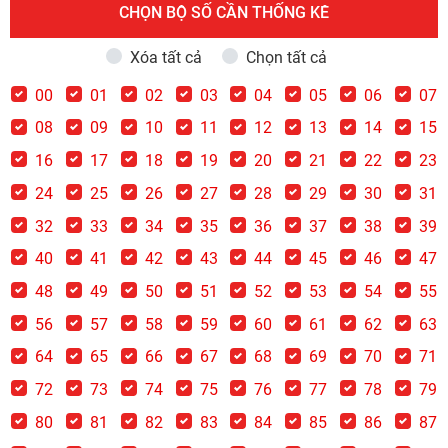
CHỌN BỘ SỐ CẦN THỐNG KÊ
Xóa tất cả
Chọn tất cả
00
01
02
03
04
05
06
07
08
09
10
11
12
13
14
15
16
17
18
19
20
21
22
23
24
25
26
27
28
29
30
31
32
33
34
35
36
37
38
39
40
41
42
43
44
45
46
47
48
49
50
51
52
53
54
55
56
57
58
59
60
61
62
63
64
65
66
67
68
69
70
71
72
73
74
75
76
77
78
79
80
81
82
83
84
85
86
87