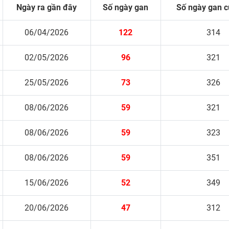
Ngày ra gần đây
Số ngày gan
Số ngày gan c
06/04/2026
122
314
02/05/2026
96
321
25/05/2026
73
326
08/06/2026
59
321
08/06/2026
59
323
08/06/2026
59
351
15/06/2026
52
349
20/06/2026
47
312