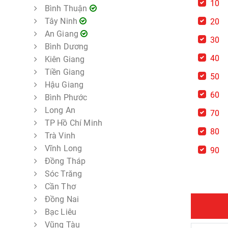
10
Bình Thuận
Tây Ninh
20
An Giang
30
Bình Dương
40
Kiên Giang
Tiền Giang
50
Hậu Giang
60
Bình Phước
Long An
70
TP Hồ Chí Minh
80
Trà Vinh
Vĩnh Long
90
Đồng Tháp
Sóc Trăng
Cần Thơ
Đồng Nai
Bạc Liêu
Vũng Tàu