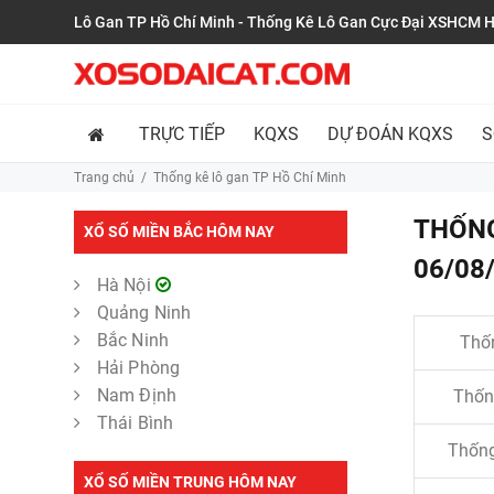
Lô Gan TP Hồ Chí Minh - Thống Kê Lô Gan Cực Đại XSHCM 
TRỰC TIẾP
KQXS
DỰ ĐOÁN KQXS
S
Trang chủ
Thống kê lô gan TP Hồ Chí Minh
THỐNG
XỔ SỐ MIỀN BẮC HÔM NAY
06/08
Hà Nội
Quảng Ninh
Bắc Ninh
Thốn
Hải Phòng
Nam Định
Thống
Thái Bình
Thống
XỔ SỐ MIỀN TRUNG HÔM NAY