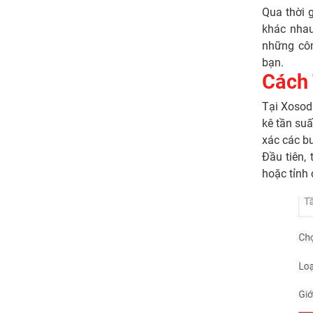
Qua thời 
khác nhau
những côn
bạn.
Cách 
Tại Xosod
kê tần suấ
xác các b
Đầu tiên,
hoặc tỉnh