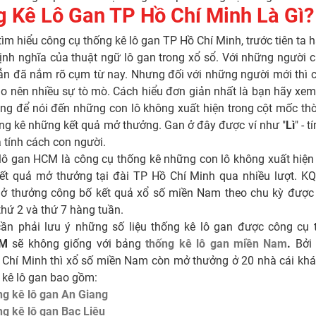
 Kê Lô Gan TP Hồ Chí Minh Là Gì?
tìm hiểu công cụ thống kê lô gan TP Hồ Chí Minh, trước tiên ta 
ịnh nghĩa của thuật ngữ lô gan trong xổ sổ. Với những người 
hẳn đã nắm rõ cụm từ nay. Nhưng đối với những người mới thì 
ạo nên nhiều sự tò mò. Cách hiểu đơn giản nhất là bạn hãy xem
ng để nói đến những con lô không xuất hiện trong cột mốc thờ
ống kê những kết quả mở thưởng. Gan ở đây được ví như "
Lì
" - 
 tính cách con người.
lô gan HCM là công cụ thống kê những con lô không xuất hiện 
ết quả mở thưởng tại đài TP Hồ Chí Minh qua nhiều lượt. 
ở thưởng công bố kết quả xổ số miền Nam theo chu kỳ được
hứ 2 và thứ 7 hàng tuần.
ần phải lưu ý những số liệu thống kê lô gan được công cụ 
M
sẽ không giống với bảng
thống kê lô gan miền Nam
.
Bởi
 Chí Minh thì xổ số miền Nam còn mở thưởng ở 20 nhà cái khác
 kê lô gan bao gồm:
g kê lô gan An Giang
g kê lô gan Bạc Liêu