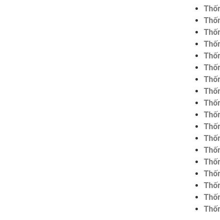
Thốn
Thốn
Thốn
Thốn
Thốn
Thốn
Thốn
Thốn
Thốn
Thốn
Thốn
Thốn
Thốn
Thốn
Thốn
Thốn
Thốn
Thốn