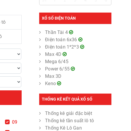
31
1
2
3
4
5
6
XỔ SỐ ĐIỆN TOÁN
 tô
Thần Tài 4
ô
Điện toán 6x36
Điện toán 1*2*3
Max 4D
Mega 6/45
Power 6/55
Max 3D
Keno
THỐNG KÊ KẾT QUẢ XỔ SỐ
Thống kê giải đặc biệt
Thống kê tần suất lô tô
8
09
Thống Kê Lô Gan