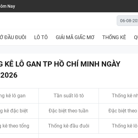
Hôm Nay
Ớ ĐẦU ĐUÔI
LÔ TÔ
GIẢI MÃ GIẤC MƠ
THỐNG KÊ
Q
 KÊ LÔ GAN TP HỒ CHÍ MINH NGÀY
/2026
g kê lô gan
Tần suất lô tô
Thống kê n
 kê đặc biệt
Đặc biệt theo tuần
Đặc biệt theo
 kê theo tổng
Thống kê đầu đuôi
Thống kê lô