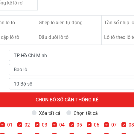
ng kê lô rơi
n lô tô
Ghép lô xiên tự động
Tần số nhịp lô
cặp lô tô
Đầu đuôi lô tô
Lô tô theo lô t
CHỌN BỘ SỐ CẦN THỐNG KÊ
Xóa tất cả
Chọn tất cả
01
02
03
04
05
06
07
0