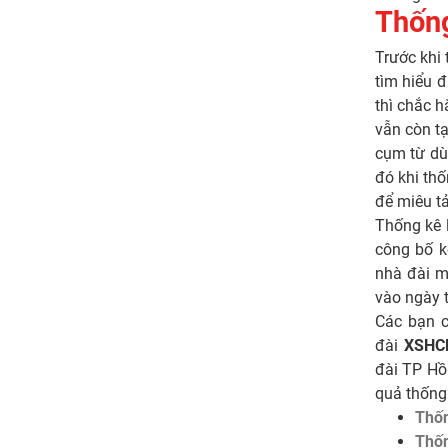
Thống
Trước khi 
tìm hiểu đ
thì chắc 
vẫn còn t
cụm từ dù
đó khi th
để miêu tả
Thống kê 
công bố k
nhà đài m
vào ngày t
Các bạn c
đài
XSHC
đài TP Hồ
quả thống
Thốn
Thốn