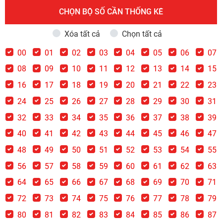
CHỌN BỘ SỐ CẦN THỐNG KÊ
Xóa tất cả
Chọn tất cả
00
01
02
03
04
05
06
07
08
09
10
11
12
13
14
15
16
17
18
19
20
21
22
23
24
25
26
27
28
29
30
31
32
33
34
35
36
37
38
39
40
41
42
43
44
45
46
47
48
49
50
51
52
53
54
55
56
57
58
59
60
61
62
63
64
65
66
67
68
69
70
71
72
73
74
75
76
77
78
79
80
81
82
83
84
85
86
87