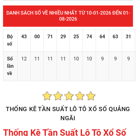
DANH SÁCH SỐ VỀ NHIỀU NHẤT TỪ 10-01-2026 ĐẾN 01-
08-2026
Bộ
43
00
71
29
25
74
64
63
31
số
Số
12
11
11
11
10
10
9
9
9
lần
về
THỐNG KÊ TẦN SUẤT LÔ TÔ XỔ SỐ QUẢNG
NGÃI
Thống Kê Tần Suất Lô Tô Xổ Số