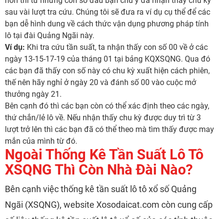
hơn thì từ những con số đầu bạn chú ý đã nhận thấy chu kỳ
sau vài lượt tra cứu. Chúng tôi sẽ đưa ra ví dụ cụ thể để các
bạn dễ hình dung về cách thức vận dụng phương pháp tính
lô tại đài Quảng Ngãi này.
Ví dụ:
Khi tra cứu tần suất, ta nhận thấy con số 00 về ở các
ngày 13-15-17-19 của tháng 01 tại bảng KQXSQNG. Qua đó
các bạn đã thấy con số này có chu kỳ xuất hiện cách phiên,
thế nên hãy nghỉ ở ngày 20 và đánh số 00 vào cuộc mở
thưởng ngày 21.
Bên cạnh đó thì các bạn còn có thể xác định theo các ngày,
thứ chắn/lẻ lô về. Nếu nhận thấy chu kỳ được duy trì từ 3
lượt trở lên thì các bạn đã có thể theo mà tìm thấy được may
mắn của mình từ đó.
Ngoài Thống Kê Tần Suất Lô Tô
XSQNG Thì Còn Nhà Đài Nào?
Bên cạnh việc thống kê tần suất lô tô xổ số Quảng
Ngãi (XSQNG), website Xosodaicat.com còn cung cấp