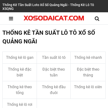
Thống Kê Tần Suất Loto Xổ Số Quảng Ngãi - Thống Kê Lô Tô
XSQNG
THỐNG KÊ TẦN SUẤT LÔ TÔ XỔ SỐ
QUẢNG NGÃI
Thống kê lô gan
Tần suất lô tô
Thống kê nhanh
Thống kê đặc
Đặc biệt theo
Đặc biệt theo
biệt
tuần
tháng
Thống kê theo
Thống kê đầu
Thống kê lô xiên
tổng
đuôi
Thống kê lô rơi