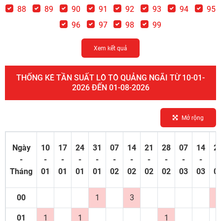
88
89
90
91
92
93
94
95
96
97
98
99
Xem kết quả
THỐNG KÊ TẦN SUẤT LÔ TÔ QUẢNG NGÃI TỪ 10-01-
2026 ĐẾN 01-08-2026
Mở rộng
Ngày
10
17
24
31
07
14
21
28
07
14
2
-
-
-
-
-
-
-
-
-
-
-
-
Tháng
01
01
01
01
02
02
02
02
03
03
0
00
1
3
1
01
1
1
1