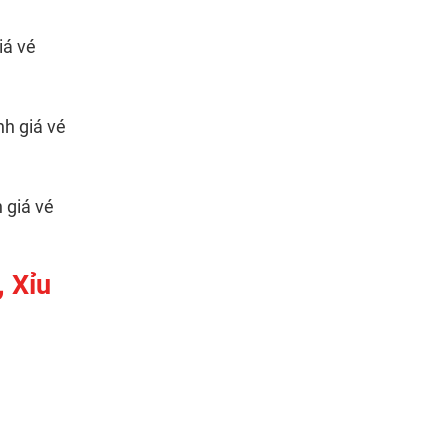
iá vé
nh giá vé
 giá vé
 Xỉu