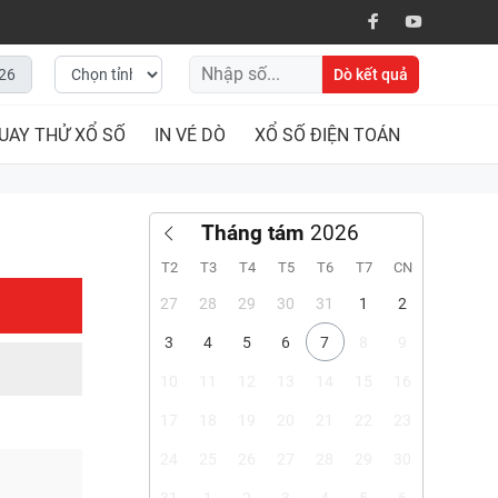
Dò kết quả
UAY THỬ XỔ SỐ
IN VÉ DÒ
XỔ SỐ ĐIỆN TOÁN
Tháng tám
T2
T3
T4
T5
T6
T7
CN
27
28
29
30
31
1
2
3
4
5
6
7
8
9
10
11
12
13
14
15
16
17
18
19
20
21
22
23
24
25
26
27
28
29
30