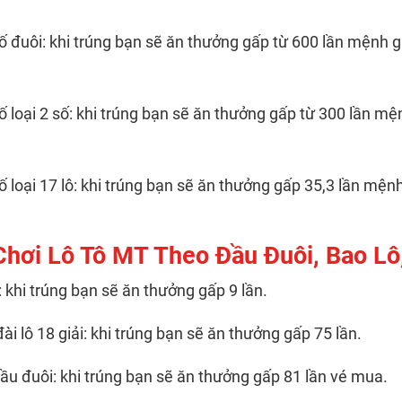
ố đuôi: khi trúng bạn sẽ ăn thưởng gấp từ 600 lần mệnh g
ố loại 2 số: khi trúng bạn sẽ ăn thưởng gấp từ 300 lần mệ
ố loại 17 lô: khi trúng bạn sẽ ăn thưởng gấp 35,3 lần mệnh
Chơi Lô Tô MT Theo Đầu Đuôi, Bao Lô,
 khi trúng bạn sẽ ăn thưởng gấp 9 lần.
đài lô 18 giải: khi trúng bạn sẽ ăn thưởng gấp 75 lần.
ầu đuôi: khi trúng bạn sẽ ăn thưởng gấp 81 lần vé mua.