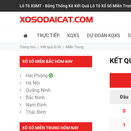
Lô Tô XSMT - Bảng Thống Kê Kết Quả Lô Tô Xổ Số Miền Tru
TRỰC TIẾP
KQXS
DỰ ĐOÁN KQXS
S
Trang chủ
Kết quả lô tô
Miền Trung
KẾT Q
XỔ SỐ MIỀN BẮC HÔM NAY
Hải Phòng
Hà Nội
Quảng Ninh
Đầu
Bắc Ninh
Nam Định
0
Thái Bình
1
XỔ SỐ MIỀN TRUNG HÔM NAY