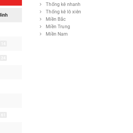
Thống kê nhanh
Thống kê lô xiên
Bình
Miền Bắc
Miền Trung
Miền Nam
14
24
61