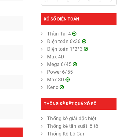
31
1
2
3
4
5
6
XỔ SỐ ĐIỆN TOÁN
Thần Tài 4
Điện toán 6x36
Điện toán 1*2*3
Max 4D
Mega 6/45
Power 6/55
Max 3D
Keno
THỐNG KÊ KẾT QUẢ XỔ SỐ
Thống kê giải đặc biệt
Thống kê tần suất lô tô
Thống Kê Lô Gan