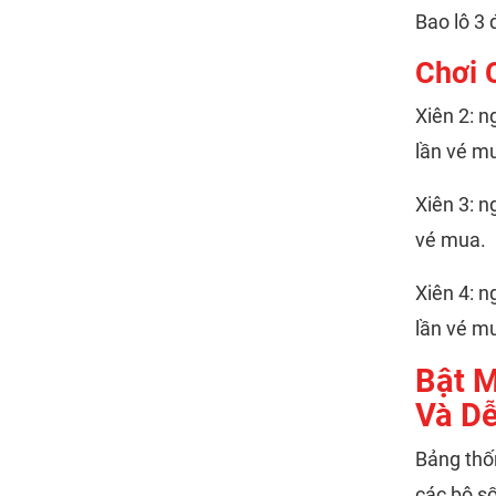
Bao lô 3 
Chơi 
Xiên 2: n
lần vé m
Xiên 3: n
vé mua.
Xiên 4: n
lần vé m
Bật M
Và Dễ
Bảng thốn
các bộ số