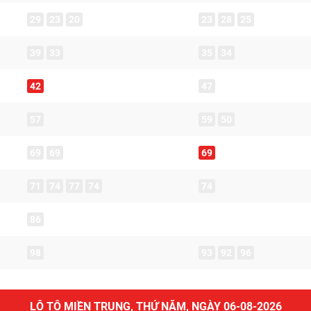
29
23
20
23
28
25
39
33
35
34
42
47
57
59
50
69
69
69
71
74
77
74
74
86
98
93
92
96
LÔ TÔ MIỀN TRUNG, THỨ NĂM, NGÀY 06-08-2026