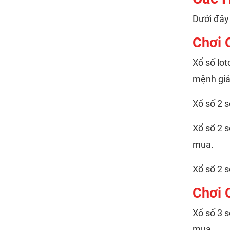
Dưới đây 
Chơi 
Xổ số lot
mệnh giá
Xổ số 2 s
Xổ số 2 s
mua.
Xổ số 2 s
Chơi 
Xổ số 3 s
mua.