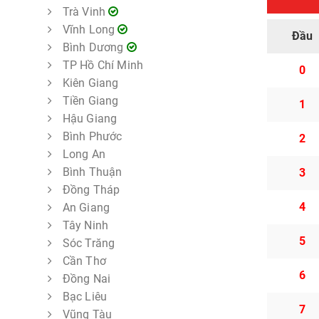
Trà Vinh
Vĩnh Long
Đầu
Bình Dương
TP Hồ Chí Minh
0
Kiên Giang
Tiền Giang
1
Hậu Giang
Bình Phước
2
Long An
Bình Thuận
3
Đồng Tháp
4
An Giang
Tây Ninh
5
Sóc Trăng
Cần Thơ
6
Đồng Nai
Bạc Liêu
7
Vũng Tàu