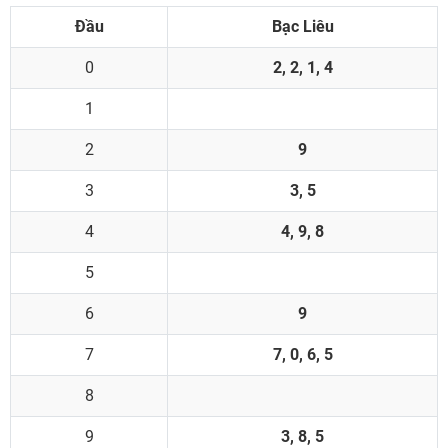
Đầu
Bạc Liêu
0
2, 2, 1, 4
1
2
9
3
3, 5
4
4, 9, 8
5
6
9
7
7, 0, 6, 5
8
9
3, 8, 5