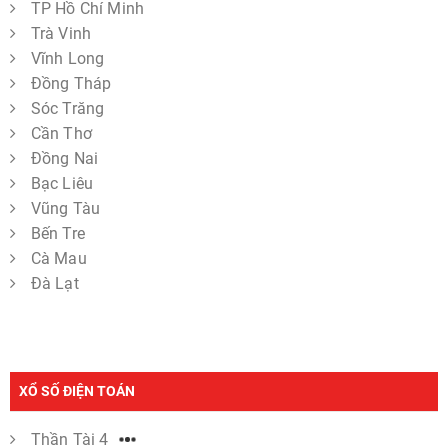
TP Hồ Chí Minh
Trà Vinh
Vĩnh Long
Đồng Tháp
Sóc Trăng
Cần Thơ
Đồng Nai
Bạc Liêu
Vũng Tàu
Bến Tre
Cà Mau
Đà Lạt
XỔ SỐ ĐIỆN TOÁN
Thần Tài 4