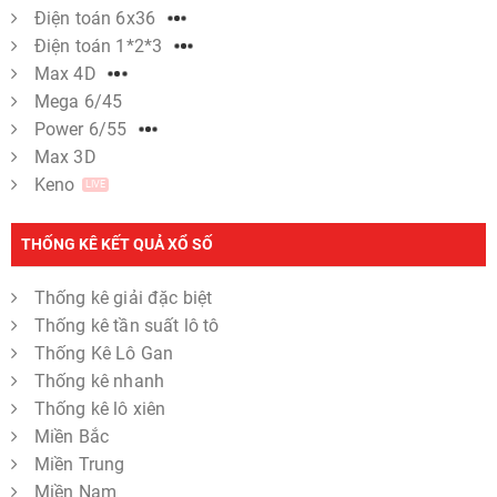
Điện toán 6x36
Điện toán 1*2*3
Max 4D
Mega 6/45
Power 6/55
Max 3D
Keno
LIVE
THỐNG KÊ KẾT QUẢ XỔ SỐ
Thống kê giải đặc biệt
Thống kê tần suất lô tô
Thống Kê Lô Gan
Thống kê nhanh
Thống kê lô xiên
Miền Bắc
Miền Trung
Miền Nam