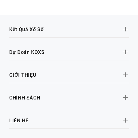
Kết Quả Xổ Số
Dự Đoán KQXS
GIỚI THIỆU
CHÍNH SÁCH
LIÊN HỆ