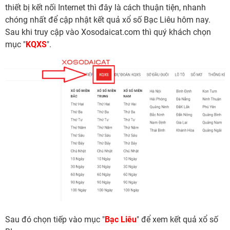
thiết bị kết nối Internet thì đây là cách thuận tiện, nhanh
chóng nhất để cập nhật kết quả xổ số Bạc Liêu hôm nay.
Sau khi truy cập vào Xosodaicat.com thì quý khách chọn
mục "
KQXS
".
Sau đó chọn tiếp vào mục "
Bạc Liêu
" để xem kết quả xổ số