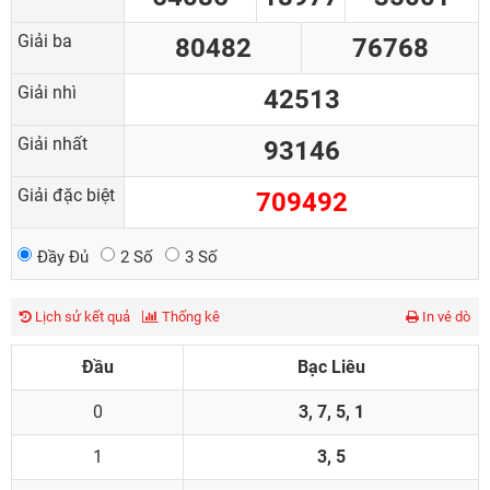
Giải ba
80482
76768
Giải nhì
42513
Giải nhất
93146
Giải đặc biệt
709492
Đầy Đủ
2 Số
3 Số
Lịch sử kết quả
Thống kê
In vé dò
Đầu
Bạc Liêu
0
3, 7, 5, 1
1
3, 5