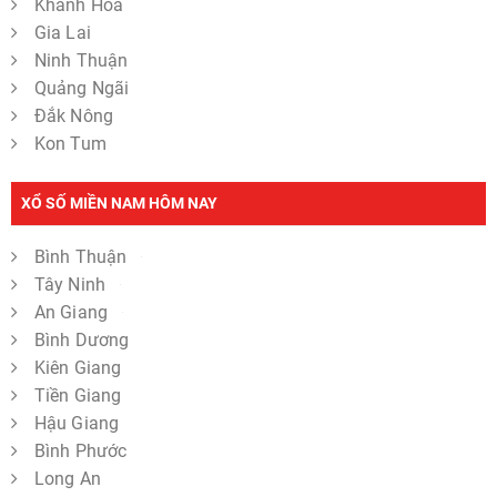
Khánh Hòa
Gia Lai
Ninh Thuận
Quảng Ngãi
Đắk Nông
Kon Tum
XỔ SỐ MIỀN NAM HÔM NAY
Bình Thuận
Tây Ninh
An Giang
Bình Dương
Kiên Giang
Tiền Giang
Hậu Giang
Bình Phước
Long An