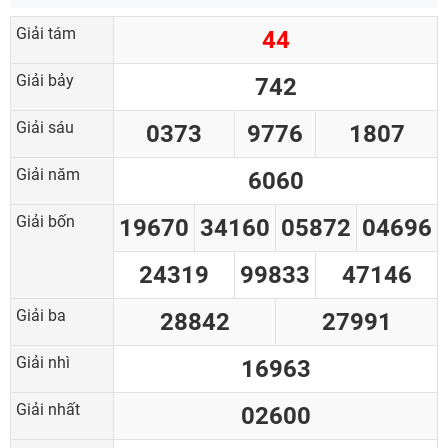
Giải tám
44
Giải bảy
742
Giải sáu
0373
9776
1807
Giải năm
6060
Giải bốn
19670
34160
05872
04696
24319
99833
47146
Giải ba
28842
27991
Giải nhì
16963
Giải nhất
02600