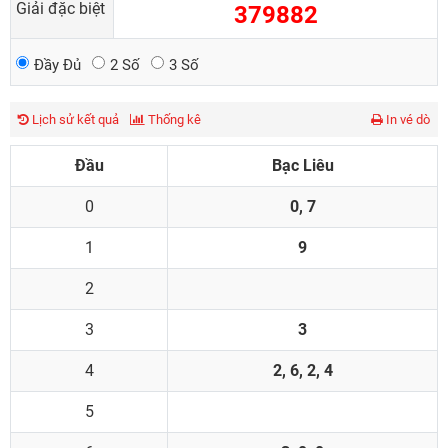
Giải đặc biệt
379882
Đầy Đủ
2 Số
3 Số
Lịch sử kết quả
Thống kê
In vé dò
Đầu
Bạc Liêu
0
0, 7
1
9
2
3
3
4
2, 6, 2, 4
5