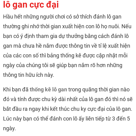
lô gan cực đại
Hầu hết những người chơi có sở thích đánh lô gan
thường ghi nhớ thời gian xuất hiện con lô họ nuôi. Nếu
bạn có ý định tham gia dự thưởng bằng cách đánh lô
gan mà chưa hề nắm được thông tin về tỉ lệ xuất hiện
của các con số thì bảng thống kê được cập nhật mỗi
ngày của chúng tôi sẽ giúp bạn nắm rõ hơn những
thông tin hữu ích này.
Khi bạn đã
thống kê lô gan
trong quãng thời gian nào
đó và tính được chu kỳ dài nhất của lô gan đó thì nó sẽ
bắt đầu ra ngay khi kết thúc chu ky cực đại của lô gan.
Lúc này bạn có thể đánh con lô ấy liên tiếp từ 3 đến 5
ngày.