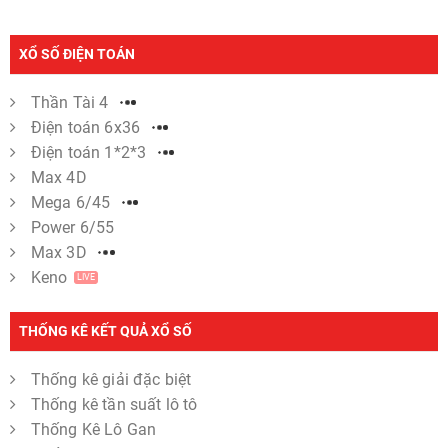
XỔ SỐ ĐIỆN TOÁN
Thần Tài 4
Điện toán 6x36
Điện toán 1*2*3
Max 4D
Mega 6/45
Power 6/55
Max 3D
Keno
LIVE
THỐNG KÊ KẾT QUẢ XỔ SỐ
Thống kê giải đặc biệt
Thống kê tần suất lô tô
Thống Kê Lô Gan