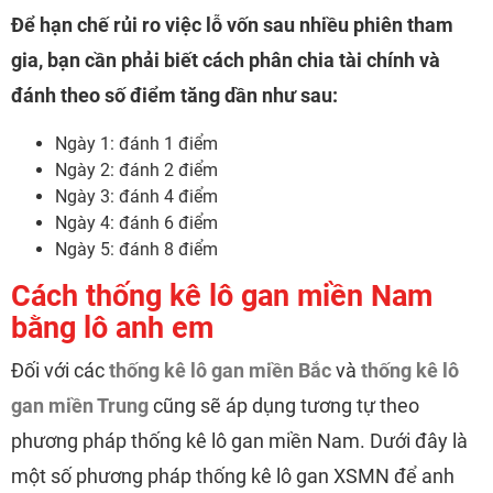
Để hạn chế rủi ro việc lỗ vốn sau nhiều phiên tham
gia, bạn cần phải biết cách phân chia tài chính và
đánh theo số điểm tăng dần như sau:
Ngày 1: đánh 1 điểm
Ngày 2: đánh 2 điểm
Ngày 3: đánh 4 điểm
Ngày 4: đánh 6 điểm
Ngày 5: đánh 8 điểm
Cách thống kê lô gan miền Nam
bằng lô anh em
Đối với các
thống kê lô gan miền Bắc
và
thống kê lô
gan miền Trung
cũng sẽ áp dụng tương tự theo
phương pháp thống kê lô gan miền Nam. Dưới đây là
một số phương pháp thống kê lô gan XSMN để anh