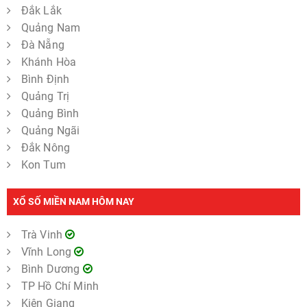
Đắk Lắk
Quảng Nam
Đà Nẵng
Khánh Hòa
Bình Định
Quảng Trị
Quảng Bình
Quảng Ngãi
Đắk Nông
Kon Tum
XỔ SỐ MIỀN NAM HÔM NAY
Trà Vinh
Vĩnh Long
Bình Dương
TP Hồ Chí Minh
Kiên Giang