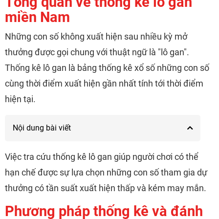
Tổng quan về thống kê lô gan
miền Nam
Những con số không xuất hiện sau nhiều kỳ mở
thưởng được gọi chung với thuật ngữ là "lô gan".
Thống kê lô gan là bảng thống kê xổ số những con số
cùng thời điểm xuất hiện gần nhất tính tới thời điểm
hiện tại.
Nội dung bài viết
Việc tra cứu thống kê lô gan giúp người chơi có thể
hạn chế được sự lựa chọn những con số tham gia dự
thưởng có tần suất xuất hiện thấp và kém may mắn.
Phương pháp thống kê và đánh