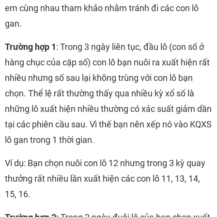
em cùng nhau tham khảo nhằm tránh đi các con lô
gan.
Trường hợp 1
: Trong 3 ngày liên tục, đầu lô (con số ở
hàng chục của cặp số) con lô bạn nuôi ra xuất hiện rất
nhiều nhưng số sau lại không trùng với con lô bạn
chọn. Thể lệ rất thường thấy qua nhiều kỳ xổ số là
những lô xuất hiện nhiều thường có xác suất giảm dần
tại các phiên cầu sau. Vì thế bạn nên xếp nó vào KQXS
lô gan trong 1 thời gian.
Ví dụ: Bạn chọn nuôi con lô 12 nhưng trong 3 kỳ quay
thưởng rất nhiều lần xuất hiện các con lô 11, 13, 14,
15, 16.