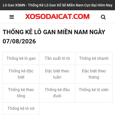
Lô Gan XSMN - Thống Kê Lô Gan Xổ Số Miền Nam Cực Đại Hôm Nay
THỐNG KÊ LÔ GAN MIỀN NAM NGÀY
07/08/2026
Thống kê lô gan
Tần suất lô tô
Thống kê nhanh
Thống kê đặc
Đặc biệt theo
Đặc biệt theo
biệt
tuần
tháng
Thống kê theo
Thống kê đầu
Thống kê lô xiên
tổng
đuôi
Thống kê lô rơi