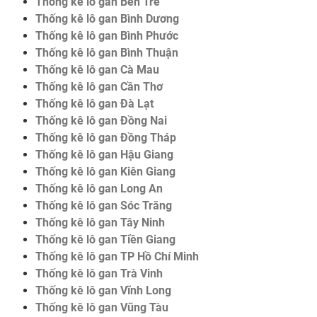
Thống kê lô gan Bến Tre
Thống kê lô gan Bình Dương
Thống kê lô gan Bình Phước
Thống kê lô gan Bình Thuận
Thống kê lô gan Cà Mau
Thống kê lô gan Cần Thơ
Thống kê lô gan Đà Lạt
Thống kê lô gan Đồng Nai
Thống kê lô gan Đồng Tháp
Thống kê lô gan Hậu Giang
Thống kê lô gan Kiên Giang
Thống kê lô gan Long An
Thống kê lô gan Sóc Trăng
Thống kê lô gan Tây Ninh
Thống kê lô gan Tiền Giang
Thống kê lô gan TP Hồ Chí Minh
Thống kê lô gan Trà Vinh
Thống kê lô gan Vĩnh Long
Thống kê lô gan Vũng Tàu