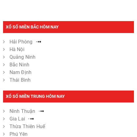
XỔ SỐ MIỀN BẮC HÔM NAY
Hải Phòng
Hà Nội
Quảng Ninh
Bắc Ninh
Nam Định
Thái Bình
XỔ SỐ MIỀN TRUNG HÔM NAY
Ninh Thuận
Gia Lai
Thừa Thiên Huế
Phú Yên