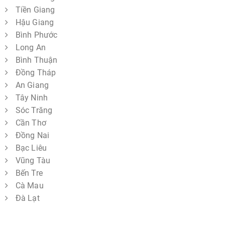
Tiền Giang
Hậu Giang
Bình Phước
Long An
Bình Thuận
Đồng Tháp
An Giang
Tây Ninh
Sóc Trăng
Cần Thơ
Đồng Nai
Bạc Liêu
Vũng Tàu
Bến Tre
Cà Mau
Đà Lạt