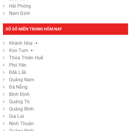
Hải Phòng
Nam Định
XỔ SỐ MIỀN TRUNG HÔM NAY
Khánh Hòa
Kon Tum
Thừa Thiên Huế
Phú Yên
Đắk Lắk
Quảng Nam
Đà Nẵng
Bình Định
Quảng Trị
Quảng Bình
Gia Lai
Ninh Thuận
Quảng Ngãi