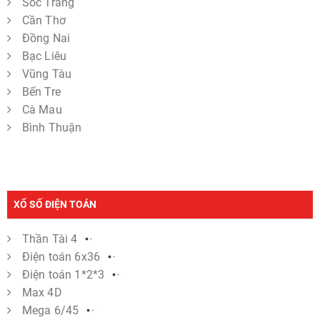
Sóc Trăng
Cần Thơ
Đồng Nai
Bạc Liêu
Vũng Tàu
Bến Tre
Cà Mau
Bình Thuận
XỔ SỐ ĐIỆN TOÁN
Thần Tài 4
Điện toán 6x36
Điện toán 1*2*3
Max 4D
Mega 6/45