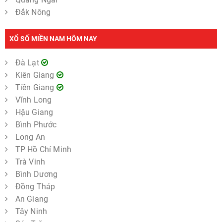
Đắk Nông
XỔ SỐ MIỀN NAM HÔM NAY
Đà Lạt
Kiên Giang
Tiền Giang
Vĩnh Long
Hậu Giang
Bình Phước
Long An
TP Hồ Chí Minh
Trà Vinh
Bình Dương
Đồng Tháp
An Giang
Tây Ninh