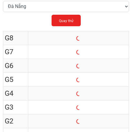
Quay thử
G8
G7
G6
G5
G4
G3
G2