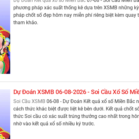
Dự Đoán Kết quả xổ số Miền Bắc
07-08 - Soi Cầu Miền B
phương pháp xác suất thống kê dựa trên XSMB những kỳ 
pháp chốt số đẹp hôm nay miễn phí riêng biệt kèm quay 
tham khảo.
Dự Đoán XSMB 06-08-2026 - Soi Cầu Xổ Số Mi
Soi Cầu XSMB
06-08 - Dự Đoán Kết quả xổ số Miền Bắc n
cách thức khác biệt được liệt kê bên dưới. Kết quả chốt
thức Soi cầu có xác suất trúng thưởng cao nhất trong h
nhờ vào kết quả xổ số nhiều ký trước.