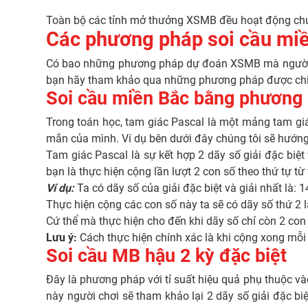
Toàn bộ các tỉnh mở thưởng XSMB đều hoạt động chun
Các phương pháp soi cầu miề
Có bao những phương pháp dự đoán XSMB mà người chơ
bạn hãy tham khảo qua những phương pháp được chia 
Soi cầu miền Bắc bằng phương
Trong toán học, tam giác Pascal là một mảng tam giá
mắn của mình. Ví dụ bên dưới đây chúng tôi sẽ hướn
Tam giác Pascal là sự kết hợp 2 dãy số giải đặc biệ
bạn là thực hiện cộng lần lượt 2 con số theo thứ tự từ 
Ví dụ:
Ta có dãy số của giải đặc biệt và giải nhất là:
Thực hiện cộng các con số này ta sẽ có dãy số thứ 2
Cứ thể mà thực hiện cho đến khi dãy số chỉ còn 2 con
Lưu ý:
Cách thực hiện chính xác là khi cộng xong mỗi d
Soi cầu MB hậu 2 kỳ đặc biệt
Đây là phương pháp với tỉ suất hiệu quả phụ thuộc v
này người chơi sẽ tham khảo lại 2 dãy số giải đặc bi