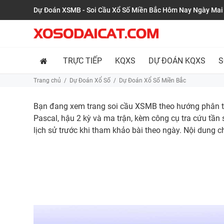
Dự Đoán XSMB - Soi Cầu Xổ Số Miền Bắc Hôm Nay Ngày Mai
TRỰC TIẾP
KQXS
DỰ ĐOÁN KQXS
S
Trang chủ
Dự Đoán Xổ Số
Dự Đoán Xổ Số Miền Bắc
Bạn đang xem trang soi cầu XSMB theo hướng phân tí
Pascal, hậu 2 kỳ và ma trận, kèm công cụ tra cứu tần su
lịch sử trước khi tham khảo bài theo ngày. Nội dung c