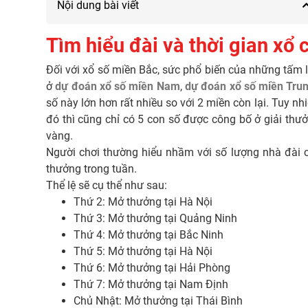
Nội dung bài viết
Tìm hiểu đài và thời gian xổ 
Đối với xổ số miền Bắc, sức phổ biến của những tấm 
ở
dự đoán xổ số miền Nam
,
dự đoán xổ số miền Tru
số này lớn hơn rất nhiều so với 2 miền còn lại. Tuy nhi
đó thì cũng chỉ có 5 con số được công bố ở giải thư
vàng.
Người chơi thường hiểu nhầm với số lượng nhà đài c
thưởng trong tuần.
Thể lệ sẽ cụ thể như sau:
Thứ 2: Mở thưởng tại Hà Nội
Thứ 3: Mở thưởng tại Quảng Ninh
Thứ 4: Mở thưởng tại Bắc Ninh
Thứ 5: Mở thưởng tại Hà Nội
Thứ 6: Mở thưởng tại Hải Phòng
Thứ 7: Mở thưởng tại Nam Định
Chủ Nhật: Mở thưởng tại Thái Bình