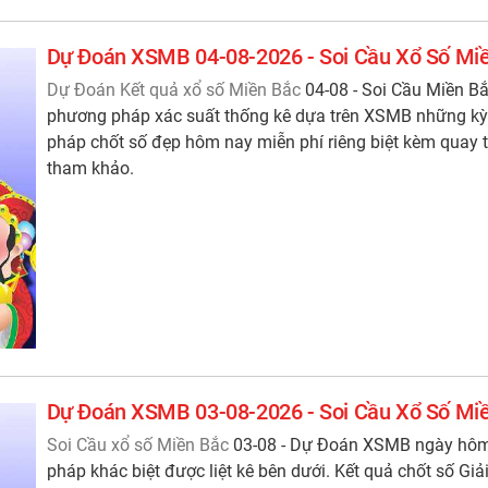
Dự Đoán XSMB 04-08-2026 - Soi Cầu Xổ Số Mi
Dự Đoán Kết quả xổ số Miền Bắc
04-08 - Soi Cầu Miền B
phương pháp xác suất thống kê dựa trên XSMB những kỳ 
pháp chốt số đẹp hôm nay miễn phí riêng biệt kèm quay 
tham khảo.
Dự Đoán XSMB 03-08-2026 - Soi Cầu Xổ Số Miề
Soi Cầu xổ số Miền Bắc
03-08 - Dự Đoán XSMB ngày hôm 
pháp khác biệt được liệt kê bên dưới. Kết quả chốt số G