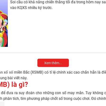
Soi cầu có khả năng chiến thắng tối đa trong hôm nay s
vào KQXS nhiều ký trước.
Xem thêm...
n xổ số
miền Bắc (XSMB) có tỉ lệ chính xác cao chắn hẵn là đi
ung bài viết này.
B) là gì?
để đưa ra suy đoán cho những con số may mắn. Tuy không có 
nh phân tích, tìm phương pháp chốt số trong cuộc chơi. Đó chín