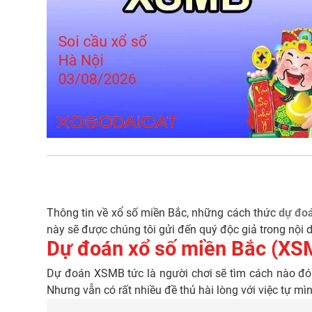
Thông tin về xổ số miền Bắc, những cách thức
dự đoá
này sẽ được chúng tôi gửi đến quý độc giả trong nội d
Dự đoán xổ số miền Bắc (XSM
Dự đoán XSMB tức là người chơi sẽ tìm cách nào đó 
Nhưng vẫn có rất nhiều đề thủ hài lòng với việc tự mì