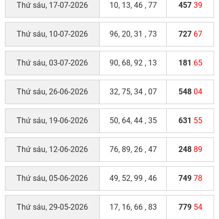
Thứ sáu, 17-07-2026
10, 13, 46 , 77
457
39
Thứ sáu, 10-07-2026
96, 20, 31 , 73
727
67
Thứ sáu, 03-07-2026
90, 68, 92 , 13
181
65
Thứ sáu, 26-06-2026
32, 75, 34 , 07
548
04
Thứ sáu, 19-06-2026
50, 64, 44 , 35
631
55
Thứ sáu, 12-06-2026
76, 89, 26 , 47
248
89
Thứ sáu, 05-06-2026
49, 52, 99 , 46
749
78
Thứ sáu, 29-05-2026
17, 16, 66 , 83
779
54