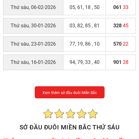
Thứ sáu, 06-02-2026
05, 61, 18 , 50
061
33
Thứ sáu, 30-01-2026
03, 82, 85 , 81
328
45
Thứ sáu, 23-01-2026
77, 19, 86 , 10
570
22
Thứ sáu, 16-01-2026
94, 79, 33 , 40
901
28
Xem thêm sớ đầu đuôi Miền Bắc
SỚ ĐẦU ĐUÔI MIỀN BẮC THỨ SÁU