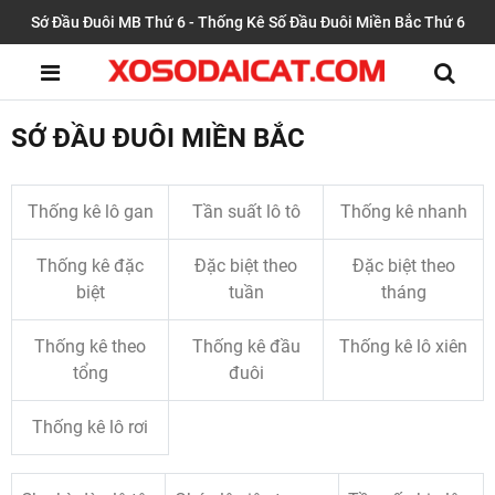
Sớ Đầu Đuôi MB Thứ 6 - Thống Kê Số Đầu Đuôi Miền Bắc Thứ 6
SỚ ĐẦU ĐUÔI MIỀN BẮC
Thống kê lô gan
Tần suất lô tô
Thống kê nhanh
Thống kê đặc
Đặc biệt theo
Đặc biệt theo
biệt
tuần
tháng
Thống kê theo
Thống kê đầu
Thống kê lô xiên
tổng
đuôi
Thống kê lô rơi