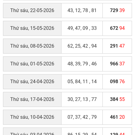
Thứ sáu, 22-05-2026
43, 12, 78 , 81
729
39
Thứ sáu, 15-05-2026
49, 47, 09 , 33
672
94
Thứ sáu, 08-05-2026
62, 25, 42 , 94
291
47
Thứ sáu, 01-05-2026
48, 39, 79 , 46
966
37
Thứ sáu, 24-04-2026
05, 84, 11 , 14
098
76
Thứ sáu, 17-04-2026
30, 27, 13 , 77
384
55
Thứ sáu, 10-04-2026
07, 37, 42 , 79
461
20
Thứ sáu, 03-04-2026
86, 15, 29 , 54
129
44