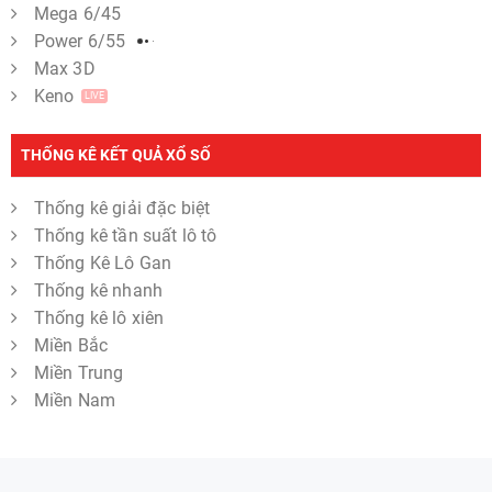
Mega 6/45
Power 6/55
Max 3D
Keno
LIVE
THỐNG KÊ KẾT QUẢ XỔ SỐ
Thống kê giải đặc biệt
Thống kê tần suất lô tô
Thống Kê Lô Gan
Thống kê nhanh
Thống kê lô xiên
Miền Bắc
Miền Trung
Miền Nam