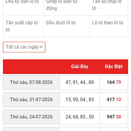
Chu kỳ dàn lô tô
Ghép lô xiên tự
Tần số nhịp lô
động
tô
Tần suất cặp lô
Đầu đuôi lô tô
Lô tô theo lô tô
tô
Giải Bảy
Đặc Biệt
Thứ sáu, 07-08-2026
47, 81, 44 , 80
164
79
Thứ sáu, 31-07-2026
15, 90, 04 , 83
417
10
Thứ sáu, 24-07-2026
24, 68, 85 , 50
947
38