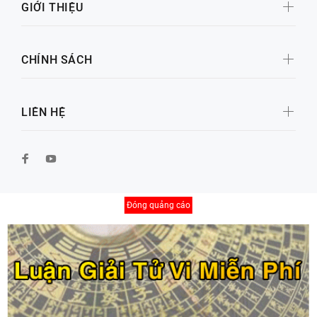
GIỚI THIỆU
CHÍNH SÁCH
LIÊN HỆ
Đóng quảng cáo
© Copyright 2026 by Xố Số Đại Cát
BACK TO TOP