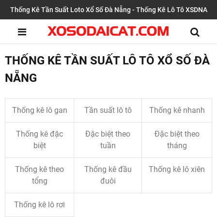
Thống Kê Tần Suất Loto Xổ Số Đà Nẵng - Thống Kê Lô Tô XSDNA
THỐNG KÊ TẦN SUẤT LÔ TÔ XỔ SỐ ĐÀ
NẴNG
Thống kê lô gan
Tần suất lô tô
Thống kê nhanh
Thống kê đặc
Đặc biệt theo
Đặc biệt theo
biệt
tuần
tháng
Thống kê theo
Thống kê đầu
Thống kê lô xiên
tổng
đuôi
Thống kê lô rơi