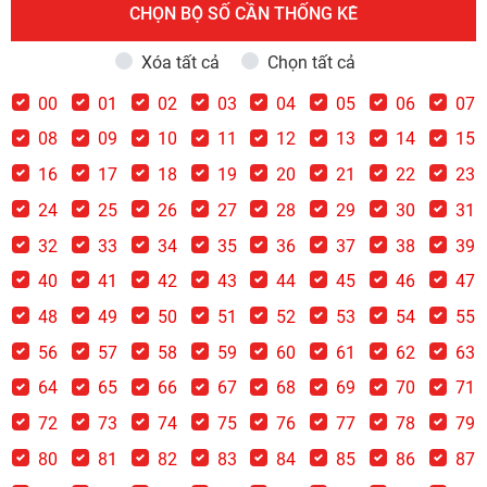
CHỌN BỘ SỐ CẦN THỐNG KÊ
Xóa tất cả
Chọn tất cả
00
01
02
03
04
05
06
07
08
09
10
11
12
13
14
15
16
17
18
19
20
21
22
23
24
25
26
27
28
29
30
31
32
33
34
35
36
37
38
39
40
41
42
43
44
45
46
47
48
49
50
51
52
53
54
55
56
57
58
59
60
61
62
63
64
65
66
67
68
69
70
71
72
73
74
75
76
77
78
79
80
81
82
83
84
85
86
87