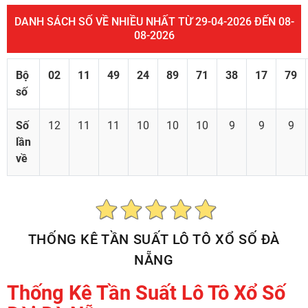
DANH SÁCH SỐ VỀ NHIỀU NHẤT TỪ 29-04-2026 ĐẾN 08-
08-2026
Bộ
02
11
49
24
89
71
38
17
79
số
Số
12
11
11
10
10
10
9
9
9
lần
về
THỐNG KÊ TẦN SUẤT LÔ TÔ XỔ SỐ ĐÀ
NẴNG
Thống Kê Tần Suất Lô Tô Xổ Số