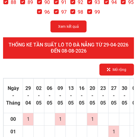
88
89
90
91
92
93
94
95
96
97
98
99
Xem kết quả
THỐNG KÊ TẦN SUẤT LÔ TÔ ĐÀ NẴNG TỪ 29-04-2026
ĐẾN 08-08-2026
Mở rộng
Ngày
29
02
06
09
13
16
20
23
27
30
0
-
-
-
-
-
-
-
-
-
-
-
-
Tháng
04
05
05
05
05
05
05
05
05
05
0
00
1
1
1
01
1