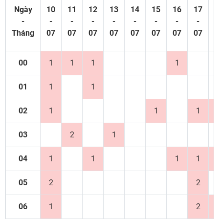
Ngày
10
11
12
13
14
15
16
17
1
-
-
-
-
-
-
-
-
-
Tháng
07
07
07
07
07
07
07
07
0
00
1
1
1
1
01
1
1
02
1
1
1
03
2
1
04
1
1
1
1
05
2
2
06
1
2