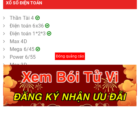
XỔ SỐ ĐIỆN TOÁN
Thần Tài 4
Điện toán 6x36
Điện toán 1*2*3
Max 4D
Mega 6/45
Power 6/55
Đóng quảng cáo
Max 3D
Keno
THỐNG KÊ KẾT QUẢ XỔ SỐ
Thống kê giải đặc biệt
Thống kê tần suất lô tô
Thống Kê Lô Gan
Thống kê nhanh
Thống kê lô xiên