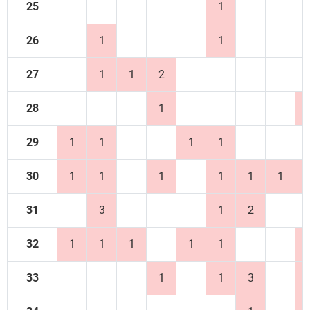
25
1
26
1
1
27
1
1
2
28
1
29
1
1
1
1
30
1
1
1
1
1
1
31
3
1
2
32
1
1
1
1
1
33
1
1
3