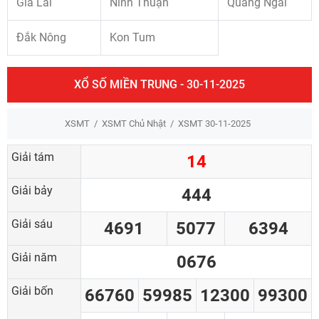
Gia Lai
Ninh Thuận
Quảng Ngãi
Đắk Nông
Kon Tum
XỔ SỐ MIỀN TRUNG - 30-11-2025
XSMT
XSMT Chủ Nhật
XSMT 30-11-2025
Giải tám
14
Giải bảy
444
Giải sáu
4691
5077
6394
Giải năm
0676
Giải bốn
66760
59985
12300
99300