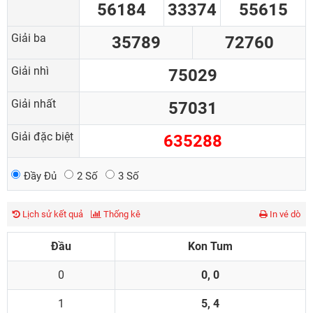
56184
33374
55615
Giải ba
35789
72760
Giải nhì
75029
Giải nhất
57031
Giải đặc biệt
635288
Đầy Đủ
2 Số
3 Số
Lịch sử kết quả
Thống kê
In vé dò
Đầu
Kon Tum
0
0, 0
1
5, 4