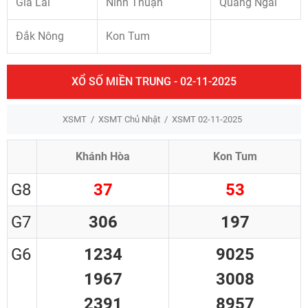
Gia Lai
Ninh Thuận
Quảng Ngãi
Đắk Nông
Kon Tum
XỔ SỐ MIỀN TRUNG - 02-11-2025
XSMT
XSMT Chủ Nhật
XSMT 02-11-2025
Khánh Hòa
Kon Tum
G8
37
53
G7
306
197
G6
1234
9025
1967
3008
2391
8957