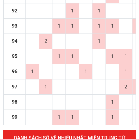
92
1
1
93
1
1
1
1
94
2
1
95
1
1
1
1
96
1
1
1
97
1
2
98
1
99
1
1
1
DANH SÁCH SỐ VỀ NHIỀU NHẤT MIỀN TRUNG TỪ