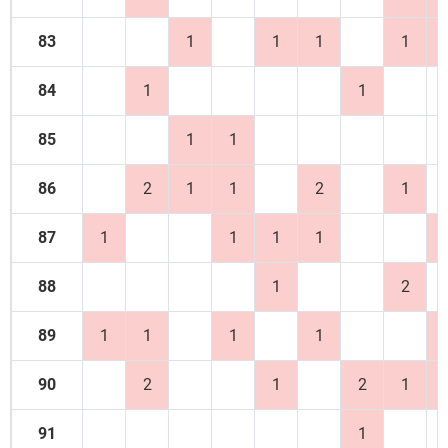
83
1
1
1
1
84
1
1
85
1
1
86
2
1
1
2
1
87
1
1
1
1
88
1
2
89
1
1
1
1
90
2
1
2
1
91
1