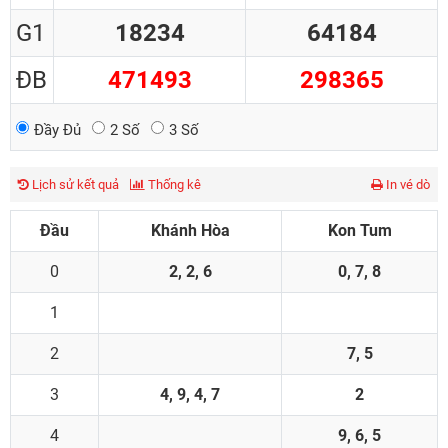
G1
18234
64184
ĐB
471493
298365
Đầy Đủ
2 Số
3 Số
Lịch sử kết quả
Thống kê
In vé dò
Đầu
Khánh Hòa
Kon Tum
0
2, 2, 6
0, 7, 8
1
2
7, 5
3
4, 9, 4, 7
2
4
9, 6, 5