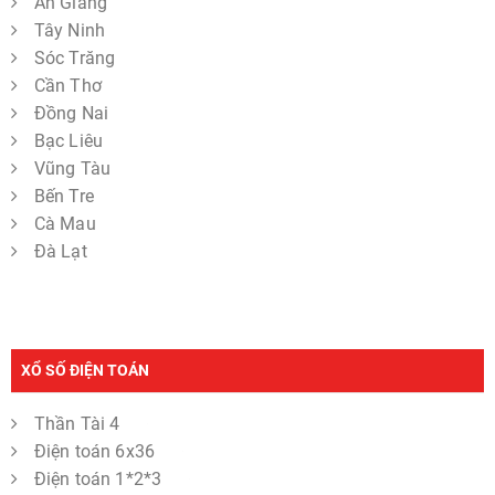
An Giang
Tây Ninh
Sóc Trăng
Cần Thơ
Đồng Nai
Bạc Liêu
Vũng Tàu
Bến Tre
Cà Mau
Đà Lạt
XỔ SỐ ĐIỆN TOÁN
Thần Tài 4
Điện toán 6x36
Điện toán 1*2*3