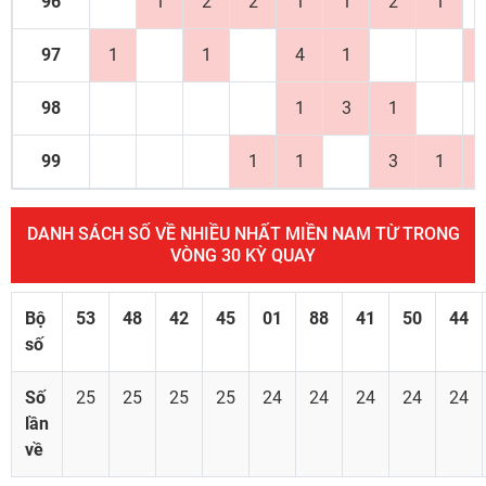
96
1
2
2
1
1
2
1
97
1
1
4
1
98
1
3
1
99
1
1
3
1
DANH SÁCH SỐ VỀ NHIỀU NHẤT MIỀN NAM TỪ TRONG
VÒNG 30 KỲ QUAY
Bộ
53
48
42
45
01
88
41
50
44
số
Số
25
25
25
25
24
24
24
24
24
lần
về