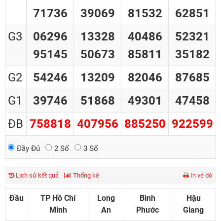
71736
39069
81532
62851
G3
06296
13328
40486
52321
95145
50673
85811
35182
G2
54246
13209
82046
87685
G1
39746
51868
49301
47458
ĐB
758818
407956
885250
922599
Đầy Đủ
2 Số
3 Số
Lịch sử kết quả
Thống kê
In vé dò
Đầu
TP Hồ Chí
Long
Bình
Hậu
Minh
An
Phước
Giang