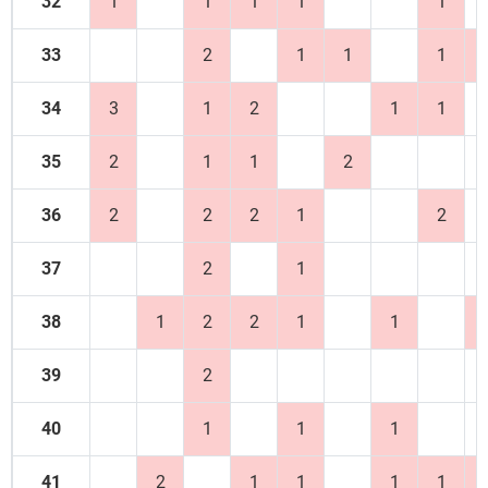
32
1
1
1
1
1
33
2
1
1
1
34
3
1
2
1
1
35
2
1
1
2
36
2
2
2
1
2
37
2
1
38
1
2
2
1
1
39
2
40
1
1
1
41
2
1
1
1
1