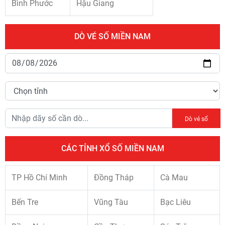
Bình Phước
Hậu Giang
DÒ VÉ SỐ MIỀN NAM
Dò vé số
CÁC TỈNH XỔ SỐ MIỀN NAM
TP Hồ Chí Minh
Đồng Tháp
Cà Mau
Bến Tre
Vũng Tàu
Bạc Liêu