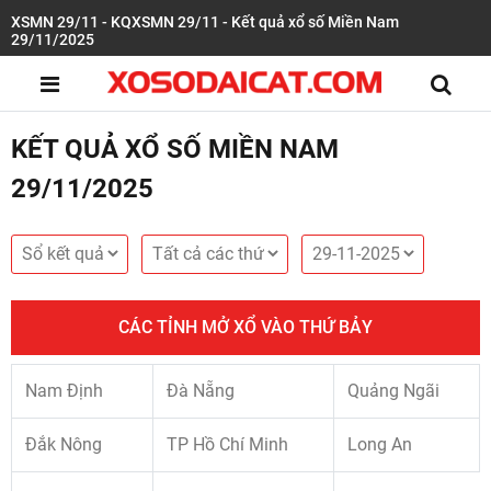
XSMN 29/11 - KQXSMN 29/11 - Kết quả xổ số Miền Nam
29/11/2025
KẾT QUẢ XỔ SỐ MIỀN NAM
29/11/2025
CÁC TỈNH MỞ XỔ VÀO THỨ BẢY
Nam Định
Đà Nẵng
Quảng Ngãi
Đắk Nông
TP Hồ Chí Minh
Long An