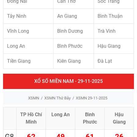
Đồng Nai
Cần Thơ
Sóc Trăng
Tây Ninh
An Giang
Bình Thuận
Vĩnh Long
Bình Dương
Trà Vinh
Long An
Bình Phước
Hậu Giang
Tiền Giang
Kiên Giang
Đà Lạt
XỔ SỐ MIỀN NAM - 29-11-2025
XSMN
XSMN Thứ Bảy
XSMN 29-11-2025
TP Hồ Chí
Long An
Bình
Hậu
Minh
Phước
Giang
G8
62
49
61
26