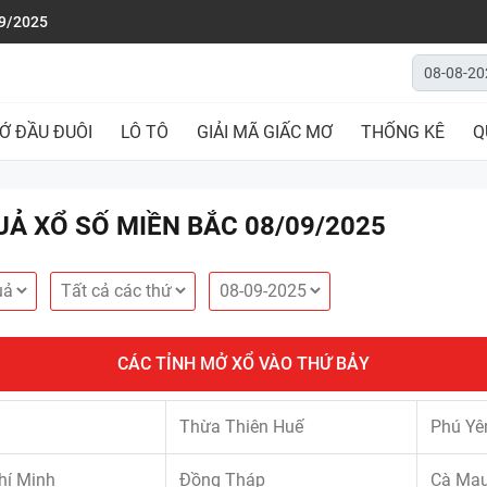
09/2025
Ớ ĐẦU ĐUÔI
LÔ TÔ
GIẢI MÃ GIẤC MƠ
THỐNG KÊ
Q
UẢ XỔ SỐ MIỀN BẮC 08/09/2025
CÁC TỈNH MỞ XỔ VÀO THỨ BẢY
Thừa Thiên Huế
Phú Yê
hí Minh
Đồng Tháp
Cà Ma