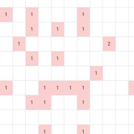
1
1
1
1
1
1
1
2
1
1
1
1
1
1
1
1
1
1
1
1
1