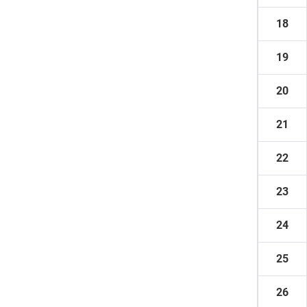
18
19
20
21
22
23
24
25
26