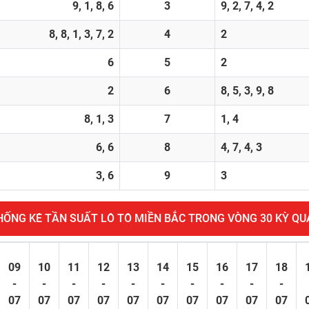
9, 1, 8, 6
3
9, 2, 7, 4, 2
8, 8, 1, 3, 7, 2
4
2
6
5
2
2
6
8, 5, 3, 9, 8
8, 1, 3
7
1, 4
6, 6
8
4, 7, 4, 3
3, 6
9
3
HỐNG KÊ TẦN SUẤT LÔ TÔ MIỀN BẮC TRONG VÒNG 30 KỲ QU
09
10
11
12
13
14
15
16
17
18
-
-
-
-
-
-
-
-
-
-
07
07
07
07
07
07
07
07
07
07