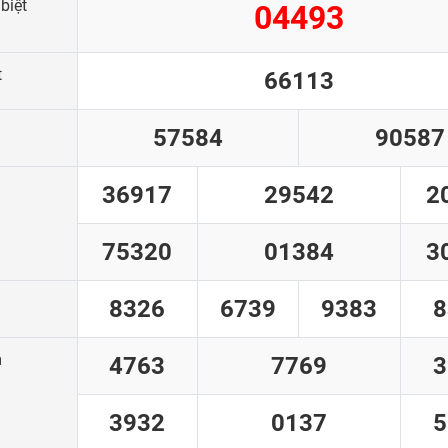
biệt
04493
t
66113
57584
90587
36917
29542
2
75320
01384
3
8326
6739
9383
8
m
4763
7769
3
3932
0137
5