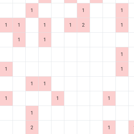
1
1
1
1
1
1
1
2
1
1
1
1
1
1
1
1
1
1
1
1
2
1