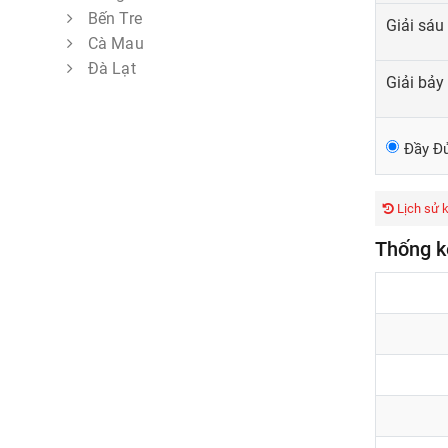
Bến Tre
Giải sáu
Cà Mau
Đà Lạt
Giải bảy
Đầy Đ
Lịch sử k
Thống k