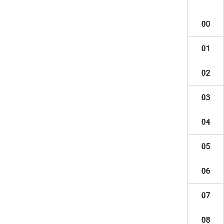
00
01
02
03
04
05
06
07
08