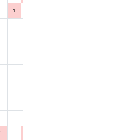
1
1
1
1
2
1
1
2
2
1
1
1
1
1
1