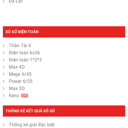
Đà Lạt
XỔ SỐ ĐIỆN TOÁN
Thần Tài 4
Điện toán 6x36
Điện toán 1*2*3
Max 4D
Mega 6/45
Power 6/55
Max 3D
Keno
LIVE
THỐNG KÊ KẾT QUẢ XỔ SỐ
Thống kê giải đặc biệt