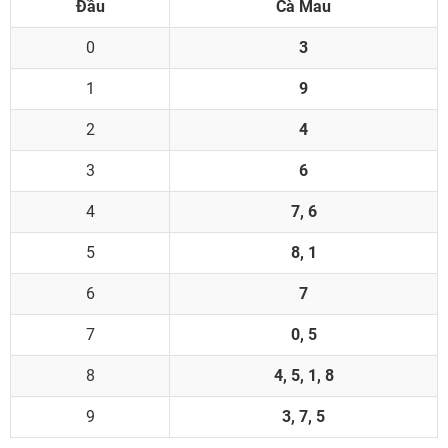
Đầu
Cà Mau
0
3
1
9
2
4
3
6
4
7, 6
5
8, 1
6
7
7
0, 5
8
4, 5, 1, 8
9
3, 7, 5