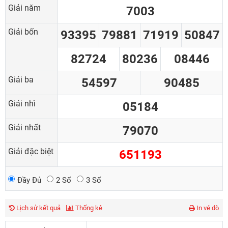
Giải năm
7003
Giải bốn
93395
79881
71919
50847
82724
80236
08446
Giải ba
54597
90485
Giải nhì
05184
Giải nhất
79070
Giải đặc biệt
651193
Đầy Đủ
2 Số
3 Số
Lịch sử kết quả
Thống kê
In vé dò