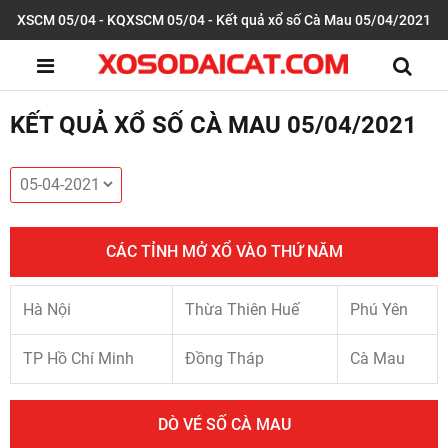
XSCM 05/04 - KQXSCM 05/04 - Kết quả xổ số Cà Mau 05/04/2021
KẾT QUẢ XỔ SỐ CÀ MAU 05/04/2021
CÁC TỈNH MỞ XỔ VÀO THỨ NĂM
Hà Nội
Thừa Thiên Huế
Phú Yên
TP Hồ Chí Minh
Đồng Tháp
Cà Mau
DÒ VÉ SỐ CÀ MAU