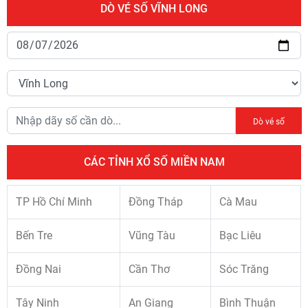
DÒ VÉ SỐ VĨNH LONG
Dò vé số
CÁC TỈNH XỔ SỐ MIỀN NAM
TP Hồ Chí Minh
Đồng Tháp
Cà Mau
Bến Tre
Vũng Tàu
Bạc Liêu
Đồng Nai
Cần Thơ
Sóc Trăng
Tây Ninh
An Giang
Bình Thuận