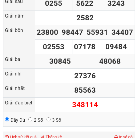
Giải sáu
0255
5622
3243
Giải năm
2582
Giải bốn
23800
98447
55931
34407
02553
07178
09484
Giải ba
30845
48068
Giải nhì
27376
Giải nhất
85563
Giải đặc biệt
348114
Đầy Đủ
2 Số
3 Số
Lịch sử kết quả
Thống kê
In vé dò