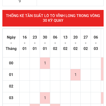
9
THỐNG KÊ TẦN SUẤT LÔ TÔ VĨNH LONG TRONG VÒNG
30 KỲ QUAY
Ngày
16
23
30
06
13
20
27
06
1
-
-
-
-
-
-
-
-
-
Tháng
01
01
01
02
02
02
02
03
0
00
1
01
1
02
03
1