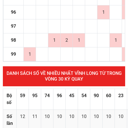
96
1
97
98
1
2
1
1
99
1
DANH SÁCH SỐ VỀ NHIỀU NHẤT VĨNH LONG TỪ TRONG
VÒNG 30 KỲ QUAY
Bộ
59
95
74
96
45
54
90
60
23
số
Số
12
11
10
10
10
10
10
10
10
lần