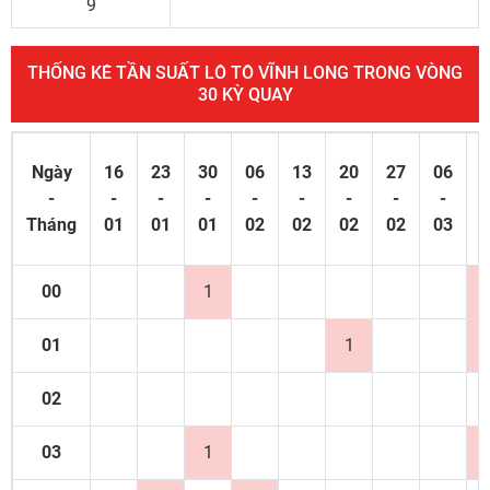
9
THỐNG KÊ TẦN SUẤT LÔ TÔ VĨNH LONG TRONG VÒNG
30 KỲ QUAY
Ngày
16
23
30
06
13
20
27
06
1
-
-
-
-
-
-
-
-
-
Tháng
01
01
01
02
02
02
02
03
0
00
1
01
1
02
03
1