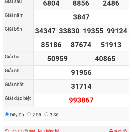
Giải sáu
6804
8856
2486
Giải năm
3847
Giải bốn
34347
33830
19355
99124
85186
87674
51913
Giải ba
50959
40865
Giải nhì
91956
Giải nhất
31714
Giải đặc biệt
993867
Đầy Đủ
2 Số
3 Số
Lịch sử kết quả
Thống kê
In vé dò