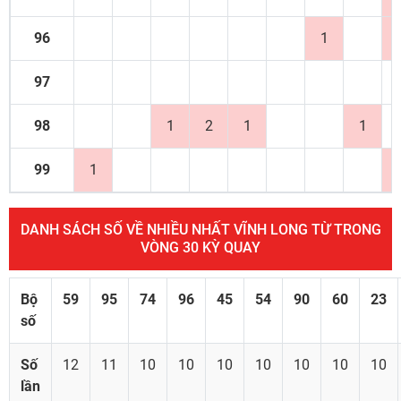
96
1
97
98
1
2
1
1
99
1
DANH SÁCH SỐ VỀ NHIỀU NHẤT VĨNH LONG TỪ TRONG
VÒNG 30 KỲ QUAY
Bộ
59
95
74
96
45
54
90
60
23
số
Số
12
11
10
10
10
10
10
10
10
lần