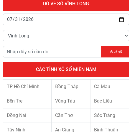
DÒ VÉ SỐ VĨNH LONG
Dò vé số
CÁC TỈNH XỔ SỐ MIỀN NAM
TP Hồ Chí Minh
Đồng Tháp
Cà Mau
Bến Tre
Vũng Tàu
Bạc Liêu
Đồng Nai
Cần Thơ
Sóc Trăng
Tây Ninh
An Giang
Bình Thuận