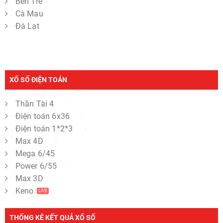
Bến Tre
Cà Mau
Đà Lạt
XỔ SỐ ĐIỆN TOÁN
Thần Tài 4
Điện toán 6x36
Điện toán 1*2*3
Max 4D
Mega 6/45
Power 6/55
Max 3D
Keno
LIVE
THỐNG KÊ KẾT QUẢ XỔ SỐ