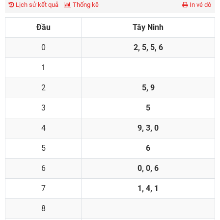
Lịch sử kết quả
Thống kê
In vé dò
Đầu
Tây Ninh
0
2, 5, 5, 6
1
2
5, 9
3
5
4
9, 3, 0
5
6
6
0, 0, 6
7
1, 4, 1
8