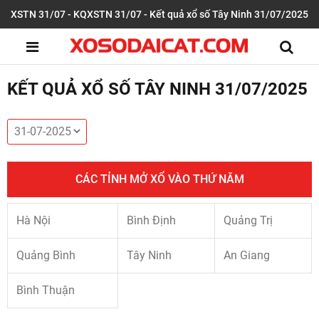
XSTN 31/07 - KQXSTN 31/07 - Kết quả xổ số Tây Ninh 31/07/2025
KẾT QUẢ XỔ SỐ TÂY NINH 31/07/2025
CÁC TỈNH MỞ XỔ VÀO THỨ NĂM
Hà Nội
Bình Định
Quảng Trị
Quảng Bình
Tây Ninh
An Giang
Bình Thuận