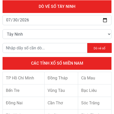
DÒ VÉ SỐ TÂY NINH
Dò vé số
CÁC TỈNH XỔ SỐ MIỀN NAM
TP Hồ Chí Minh
Đồng Tháp
Cà Mau
Bến Tre
Vũng Tàu
Bạc Liêu
Đồng Nai
Cần Thơ
Sóc Trăng