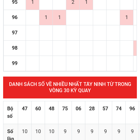
95
1
2
1
96
1
1
1
97
98
99
DANH SÁCH SỐ VỀ NHIỀU NHẤT TÂY NINH TỪ TRONG
VÒNG 30 KỲ QUAY
Bộ
47
60
48
75
06
28
57
74
96
số
Số
10
10
10
9
9
9
9
9
9
lần