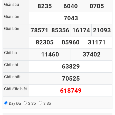
Giải sáu
8235
6040
0705
Giải năm
7043
Giải bốn
78571
85356
16174
21093
82305
05960
31171
Giải ba
11460
37402
Giải nhì
63829
Giải nhất
70525
Giải đặc biệt
618749
Đầy Đủ
2 Số
3 Số