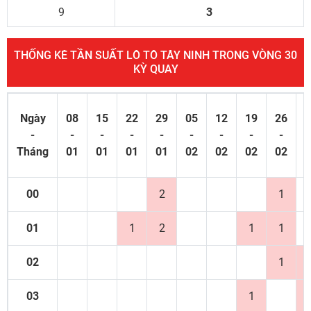
9
3
THỐNG KÊ TẦN SUẤT LÔ TÔ TÂY NINH TRONG VÒNG 30
KỲ QUAY
Ngày
08
15
22
29
05
12
19
26
0
-
-
-
-
-
-
-
-
-
Tháng
01
01
01
01
02
02
02
02
0
00
2
1
01
1
2
1
1
02
1
03
1