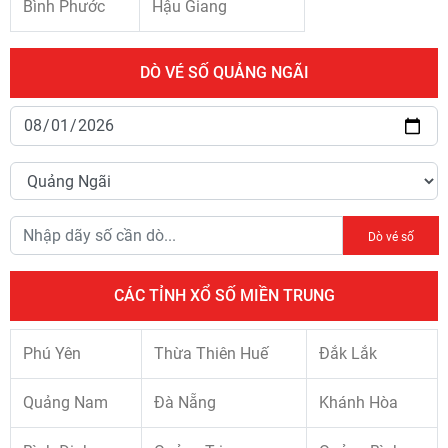
Bình Phước
Hậu Giang
DÒ VÉ SỐ QUẢNG NGÃI
Dò vé số
CÁC TỈNH XỔ SỐ MIỀN TRUNG
Phú Yên
Thừa Thiên Huế
Đắk Lắk
Quảng Nam
Đà Nẵng
Khánh Hòa