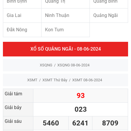
Bình Định
Quảng Trị
Quảng Bình
Gia Lai
Ninh Thuận
Quảng Ngãi
Đắk Nông
Kon Tum
XỔ SỐ QUẢNG NGÃI - 08-06-2024
XSQNG
XSQNG 08-06-2024
XSMT
XSMT Thứ Bảy
XSMT 08-06-2024
Giải tám
93
Giải bảy
023
Giải sáu
5460
6241
8709