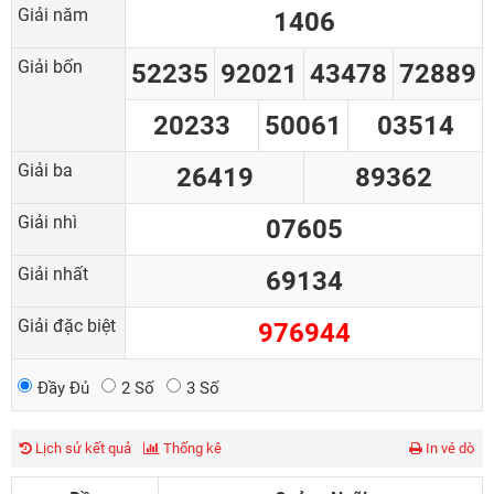
Giải năm
1406
Giải bốn
52235
92021
43478
72889
20233
50061
03514
Giải ba
26419
89362
Giải nhì
07605
Giải nhất
69134
Giải đặc biệt
976944
Đầy Đủ
2 Số
3 Số
Lịch sử kết quả
Thống kê
In vé dò