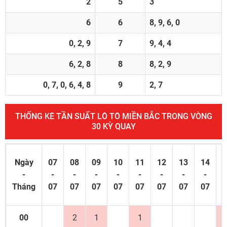
2
5
3
6
6
8, 9, 6, 0
0, 2, 9
7
9, 4, 4
6, 2, 8
8
8, 2, 9
0, 7, 0, 6, 4, 8
9
2, 7
THỐNG KÊ TẦN SUẤT LÔ TÔ MIỀN BẮC TRONG VÒNG
30 KỲ QUAY
Ngày
07
08
09
10
11
12
13
14
1
-
-
-
-
-
-
-
-
-
Tháng
07
07
07
07
07
07
07
07
0
00
2
1
1