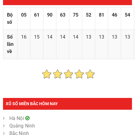
Bộ
05
61
90
63
75
52
81
46
54
số
Số
16
15
14
14
14
13
13
13
13
lần
về
XỔ SỐ MIỀN BẮC HÔM NAY
Hà Nội
Quảng Ninh
Bắc Ninh