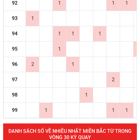
92
1
1
1
93
1
94
1
1
1
95
1
96
2
1
97
2
98
1
99
1
1
1
DANH SÁCH SỐ VỀ NHIỀU NHẤT MIỀN BẮC TỪ TRONG
VÒNG 30 KỲ QUAY