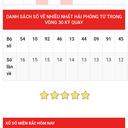
DANH SÁCH SỐ VỀ NHIỀU NHẤT HẢI PHÒNG TỪ TRONG
VÒNG 30 KỲ QUAY
Bộ
54
10
92
46
13
44
09
91
45
số
Số
16
15
15
14
14
13
13
13
12
lần
về
XỔ SỐ MIỀN BẮC HÔM NAY