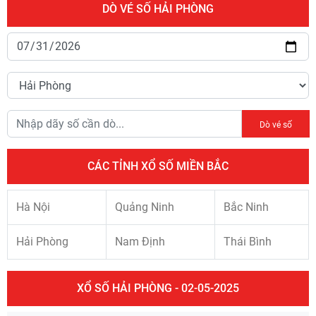
DÒ VÉ SỐ HẢI PHÒNG
Dò vé số
CÁC TỈNH XỔ SỐ MIỀN BẮC
Hà Nội
Quảng Ninh
Bắc Ninh
Hải Phòng
Nam Định
Thái Bình
XỔ SỐ HẢI PHÒNG - 02-05-2025