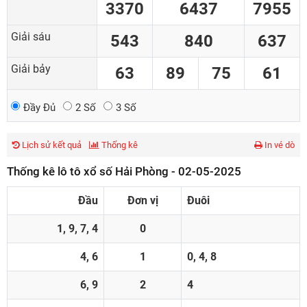
3370
6437
7955
Giải sáu
543
840
637
Giải bảy
63
89
75
61
Đầy Đủ
2 Số
3 Số
Lịch sử kết quả
Thống kê
In vé dò
Thống kê lô tô xổ số Hải Phòng - 02-05-2025
Đầu
Đơn vị
Đuôi
1, 9, 7, 4
0
4, 6
1
0, 4, 8
6, 9
2
4