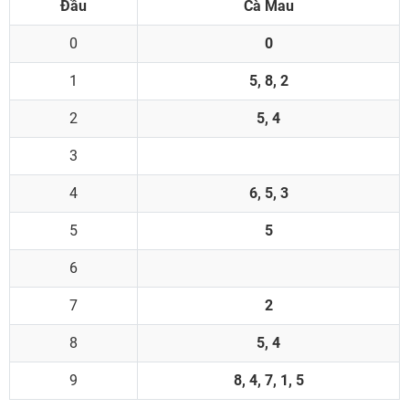
Đầu
Cà Mau
0
0
1
5, 8, 2
2
5, 4
3
4
6, 5, 3
5
5
6
7
2
8
5, 4
9
8, 4, 7, 1, 5