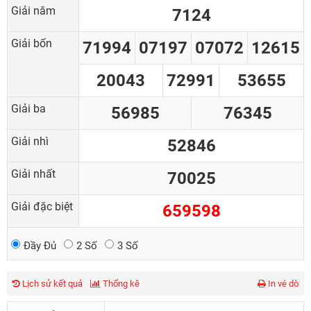
Giải năm
7124
Giải bốn
71994
07197
07072
12615
20043
72991
53655
Giải ba
56985
76345
Giải nhì
52846
Giải nhất
70025
Giải đặc biệt
659598
Đầy Đủ
2 Số
3 Số
Lịch sử kết quả
Thống kê
In vé dò