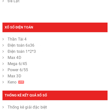
Đà Lạt
XỔ SỐ ĐIỆN TOÁN
Thần Tài 4
Điện toán 6x36
Điện toán 1*2*3
Max 4D
Mega 6/45
Power 6/55
Max 3D
Keno
LIVE
THỐNG KÊ KẾT QUẢ XỔ SỐ
Thống kê giải đặc biệt