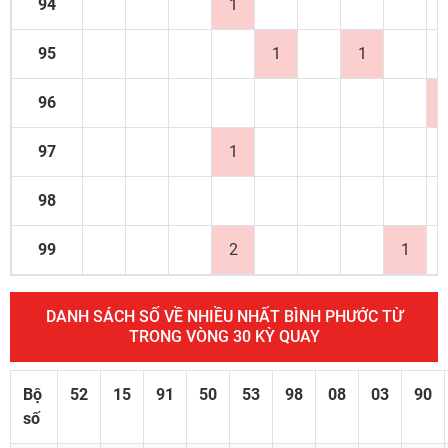
94
1
95
1
1
96
97
1
98
99
2
1
DANH SÁCH SỐ VỀ NHIỀU NHẤT BÌNH PHƯỚC TỪ
TRONG VÒNG 30 KỲ QUAY
Bộ
52
15
91
50
53
98
08
03
90
số