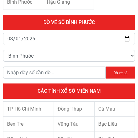
Bình Phước
Hậu Giang
DÒ VÉ SỐ BÌNH PHƯỚC
Dò vé số
CÁC TỈNH XỔ SỐ MIỀN NAM
TP Hồ Chí Minh
Đồng Tháp
Cà Mau
Bến Tre
Vũng Tàu
Bạc Liêu