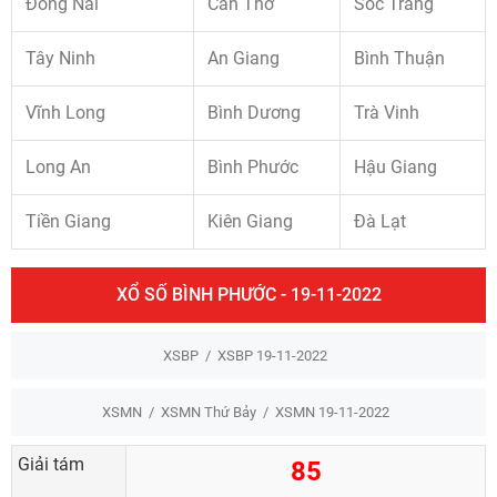
Đồng Nai
Cần Thơ
Sóc Trăng
Tây Ninh
An Giang
Bình Thuận
Vĩnh Long
Bình Dương
Trà Vinh
Long An
Bình Phước
Hậu Giang
Tiền Giang
Kiên Giang
Đà Lạt
XỔ SỐ BÌNH PHƯỚC - 19-11-2022
XSBP
XSBP 19-11-2022
XSMN
XSMN Thứ Bảy
XSMN 19-11-2022
Giải tám
85