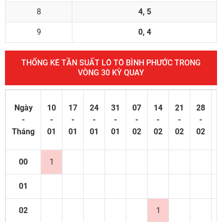
8
4, 5
9
0, 4
THỐNG KÊ TẦN SUẤT LÔ TÔ BÌNH PHƯỚC TRONG
VÒNG 30 KỲ QUAY
Ngày
10
17
24
31
07
14
21
28
0
-
-
-
-
-
-
-
-
-
Tháng
01
01
01
01
02
02
02
02
0
00
1
01
02
1