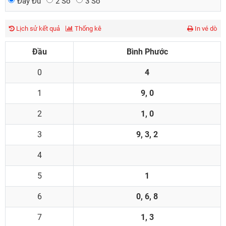
Đầy Đủ
2 Số
3 Số
Lịch sử kết quả
Thống kê
In vé dò
Đầu
Bình Phước
0
4
1
9, 0
2
1, 0
3
9, 3, 2
4
5
1
6
0, 6, 8
7
1, 3