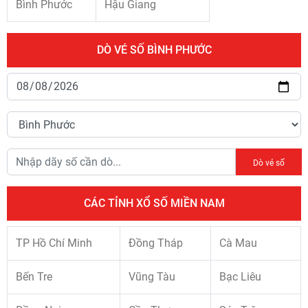
Bình Phước
Hậu Giang
DÒ VÉ SỐ BÌNH PHƯỚC
Dò vé số
CÁC TỈNH XỔ SỐ MIỀN NAM
TP Hồ Chí Minh
Đồng Tháp
Cà Mau
Bến Tre
Vũng Tàu
Bạc Liêu