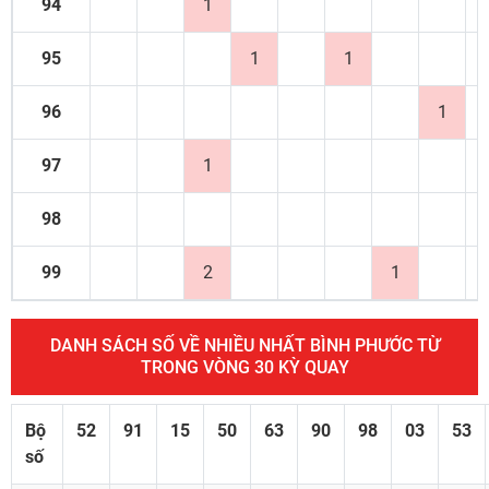
94
1
95
1
1
96
1
97
1
98
99
2
1
DANH SÁCH SỐ VỀ NHIỀU NHẤT BÌNH PHƯỚC TỪ
TRONG VÒNG 30 KỲ QUAY
Bộ
52
91
15
50
63
90
98
03
53
số