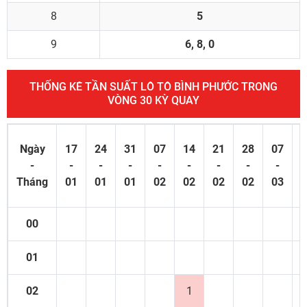
8
5
9
6, 8, 0
THỐNG KÊ TẦN SUẤT LÔ TÔ BÌNH PHƯỚC TRONG
VÒNG 30 KỲ QUAY
Ngày
17
24
31
07
14
21
28
07
1
-
-
-
-
-
-
-
-
-
Tháng
01
01
01
02
02
02
02
03
0
00
01
02
1