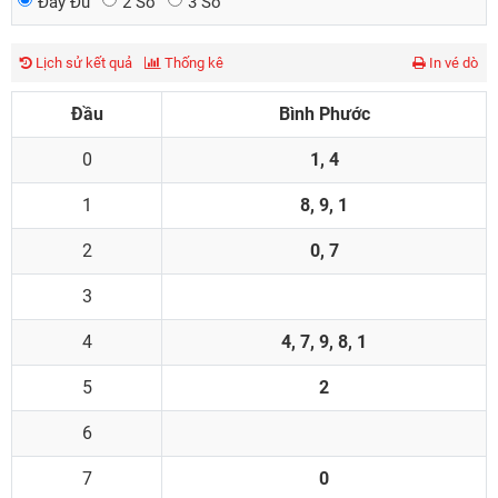
Đầy Đủ
2 Số
3 Số
Lịch sử kết quả
Thống kê
In vé dò
Đầu
Bình Phước
0
1, 4
1
8, 9, 1
2
0, 7
3
4
4, 7, 9, 8, 1
5
2
6
7
0