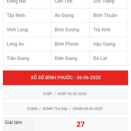
Đồng Nai
Cần Thơ
Sóc Trăng
Tây Ninh
An Giang
Bình Thuận
Vĩnh Long
Bình Dương
Trà Vinh
Long An
Bình Phước
Hậu Giang
Tiền Giang
Kiên Giang
Đà Lạt
XỔ SỐ BÌNH PHƯỚC - 06-06-2020
XSBP
XSBP 06-06-2020
XSMN
XSMN Thứ Bảy
XSMN 06-06-2020
Giải tám
27