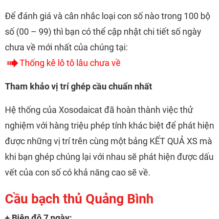
Để đánh giá và cân nhắc loại con số nào trong 100 bộ
số (00 – 99) thì bạn có thể cập nhật chi tiết số ngày
chưa về mới nhất của chúng tại:
Thống kê lô tô lâu chưa về
Tham khảo vị trí ghép cầu chuẩn nhất
Hệ thống của Xosodaicat đã hoàn thành việc thử
nghiệm với hàng triệu phép tính khác biệt để phát hiện
được những vị trí trên cùng một bảng KẾT QUẢ XS mà
khi bạn ghép chúng lại với nhau sẽ phát hiện được dấu
vết của con số có khả năng cao sẽ về.
Cầu bạch thủ Quảng Bình
+ Biên độ 7 ngày: