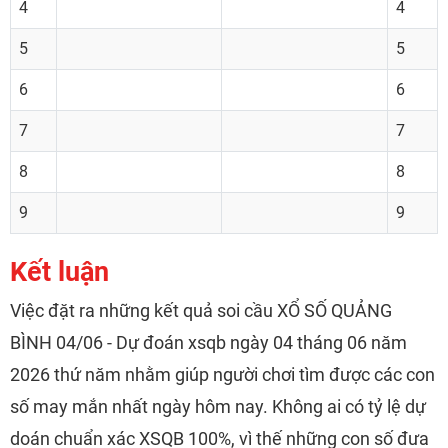
4
4
5
5
6
6
7
7
8
8
9
9
Kết luận
Việc đặt ra những kết quả soi cầu XỔ SỐ QUẢNG
BÌNH 04/06 - Dự đoán xsqb ngày 04 tháng 06 năm
2026 thứ năm nhằm giúp người chơi tìm được các con
số may mắn nhất ngày hôm nay. Không ai có tỷ lệ dự
doán chuẩn xác XSQB 100%, vì thế những con số đưa