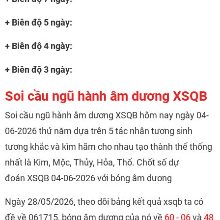
+ Biên độ 5 ngày:
+ Biên độ 4 ngày:
+ Biên độ 3 ngày:
Soi cầu ngũ hành âm dương XSQB
Soi cầu ngũ hành âm dương XSQB hôm nay ngày 04-
06-2026 thứ năm dựa trên 5 tác nhân tương sinh
tương khắc và kìm hãm cho nhau tạo thành thể thống
nhất là Kim, Mộc, Thủy, Hỏa, Thổ. Chốt số dự
đoán XSQB 04-06-2026 với bóng âm dương
Ngày 28/05/2026, theo dõi bảng kết quả xsqb ta có
đề về 061715, bóng âm dương của nó về
60 - 06
và
48