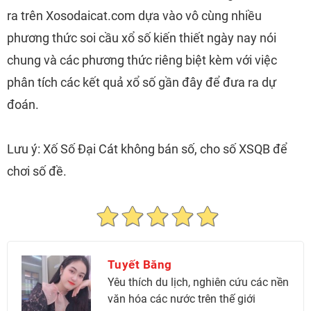
ra trên Xosodaicat.com dựa vào vô cùng nhiều
phương thức soi cầu xổ số kiến thiết ngày nay nói
chung và các phương thức riêng biệt kèm với việc
phân tích các kết quả xổ số gần đây để đưa ra dự
đoán.
Lưu ý: Xố Số Đại Cát không bán số, cho số XSQB để
chơi số đề.
Tuyết Băng
Yêu thích du lịch, nghiên cứu các nền
văn hóa các nước trên thế giới