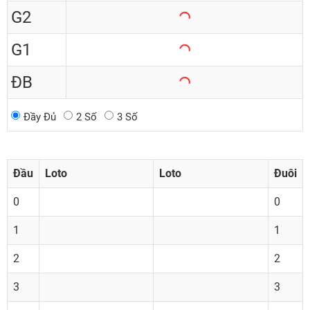
G2
G1
ĐB
Đầy Đủ
2 Số
3 Số
Đầu
Loto
Loto
Đuôi
0
0
1
1
2
2
3
3