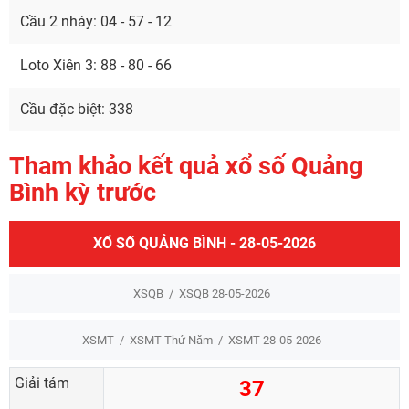
Cầu 2 nháy: 04 - 57 - 12
Loto Xiên 3: 88 - 80 - 66
Cầu đặc biệt: 338
Tham khảo kết quả xổ số Quảng
Bình kỳ trước
XỔ SỐ QUẢNG BÌNH - 28-05-2026
XSQB
XSQB 28-05-2026
XSMT
XSMT Thứ Năm
XSMT 28-05-2026
Giải tám
37