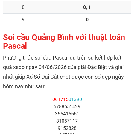
8
0, 1
9
0
Soi cầu Quảng Bình với thuật toán
Pascal
Phương thức soi cầu Pascal dự trên sự kết hợp kết
quả xsqb ngày 04/06/2026 của giải Đặc Biệt và giải
nhất giúp Xố Số Đại Cát chốt được con số đẹp ngày
hôm nay như sau:
061715
01390
6788651429
356416561
81057117
9152828