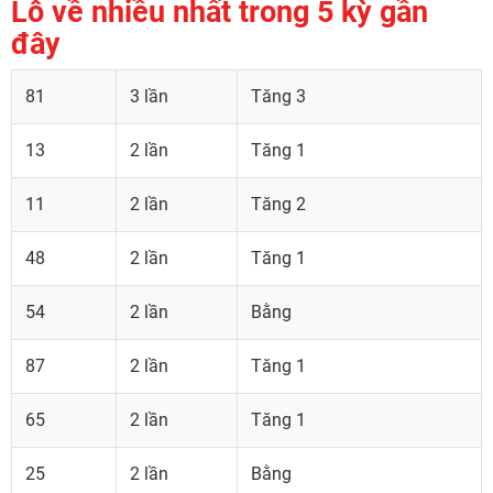
Lô về nhiều nhất trong 5 kỳ gần
đây
81
3 lần
Tăng 3
13
2 lần
Tăng 1
11
2 lần
Tăng 2
48
2 lần
Tăng 1
54
2 lần
Bằng
87
2 lần
Tăng 1
65
2 lần
Tăng 1
25
2 lần
Bằng