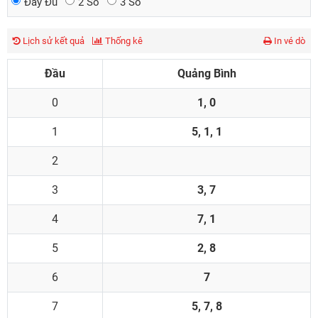
Đầy Đủ
2 Số
3 Số
Lịch sử kết quả
Thống kê
In vé dò
Đầu
Quảng Bình
0
1, 0
1
5, 1, 1
2
3
3, 7
4
7, 1
5
2, 8
6
7
7
5, 7, 8