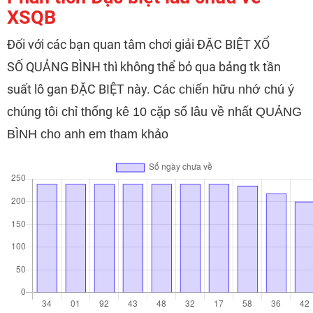
XSQB
Đối với các bạn quan tâm chơi giải ĐẶC BIỆT XỔ
SỐ QUẢNG BÌNH thì không thể bỏ qua bảng tk tần
suất lô gan ĐẶC BIỆT này.
Các
chiến hữu nhớ chú ý
chúng tôi chỉ thống kê 10 cặp số lâu về nhất QUẢNG
BÌNH cho anh em tham khảo