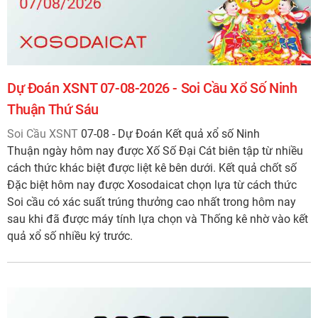
Dự Đoán XSNT 07-08-2026 - Soi Cầu Xổ Số Ninh
Thuận Thứ Sáu
Soi Cầu XSNT
07-08 - Dự Đoán Kết quả xổ số Ninh
Thuận ngày hôm nay được Xố Số Đại Cát biên tập từ nhiều
cách thức khác biệt được liệt kê bên dưới. Kết quả chốt số
Đặc biệt hôm nay được Xosodaicat chọn lựa từ cách thức
Soi cầu có xác suất trúng thưởng cao nhất trong hôm nay
sau khi đã được máy tính lựa chọn và Thống kê nhờ vào kết
quả xổ số nhiều ký trước.