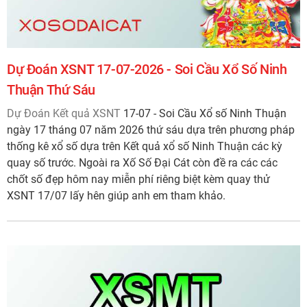
Dự Đoán XSNT 17-07-2026 - Soi Cầu Xổ Số Ninh
Thuận Thứ Sáu
Dự Đoán Kết quả XSNT
17-07 - Soi Cầu Xổ số Ninh Thuận
ngày 17 tháng 07 năm 2026 thứ sáu dựa trên phương pháp
thống kê xổ số dựa trên Kết quả xổ số Ninh Thuận các kỳ
quay số trước. Ngoài ra Xố Số Đại Cát còn đề ra các các
chốt số đẹp hôm nay miễn phí riêng biệt kèm quay thử
XSNT 17/07 lấy hên giúp anh em tham khảo.