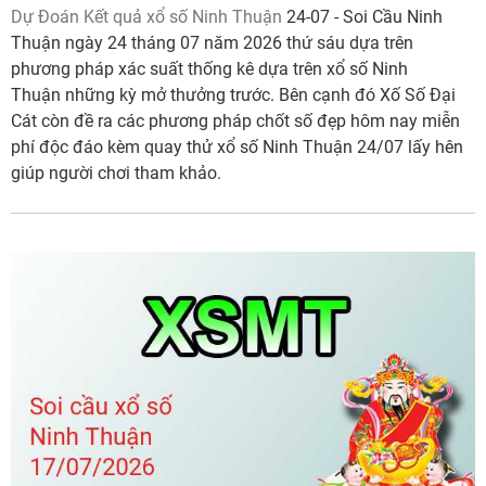
Dự Đoán Kết quả xổ số Ninh Thuận
24-07 - Soi Cầu Ninh
Thuận ngày 24 tháng 07 năm 2026 thứ sáu dựa trên
phương pháp xác suất thống kê dựa trên xổ số Ninh
Thuận những kỳ mở thưởng trước. Bên cạnh đó Xố Số Đại
Cát còn đề ra các phương pháp chốt số đẹp hôm nay miễn
phí độc đáo kèm quay thử xổ số Ninh Thuận 24/07 lấy hên
giúp người chơi tham khảo.