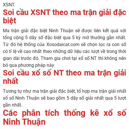
XSNT.
Soi cầu XSNT theo ma trận giải đặc
biệt
Ma trận giải đặc biệt Ninh Thuận sẽ được liên kết quả với
tổng cộng 5 dãy số đặc biệt qua 5 kỳ mở thưởng gần nhất.
Từ đó hệ thống của Xosodaicat.com sẽ chọn lọc ra con số
có tỉ lệ về cao nhất theo những dữ liệu các lượt về trong thời
gian dài trước đó. Tham gia chơi tại xổ số NT thì không nên
bỏ qua phương pháp này.
Soi cầu xổ số NT theo ma trận giải
nhất
Tương tự như ma trận giải đặc biệt, tổ hợp ma trận giải nhất
xổ số Ninh Thuận sẽ bao gồm 5 dãy số giải nhất qua 5 lượt
gần nhất.
Các phân tích thống kê xổ số
Ninh Thuận