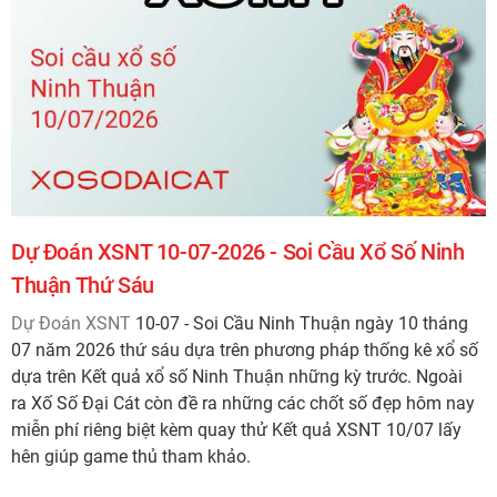
Dự Đoán XSNT 10-07-2026 - Soi Cầu Xổ Số Ninh
Thuận Thứ Sáu
Dự Đoán XSNT
10-07 - Soi Cầu Ninh Thuận ngày 10 tháng
07 năm 2026 thứ sáu dựa trên phương pháp thống kê xổ số
dựa trên Kết quả xổ số Ninh Thuận những kỳ trước. Ngoài
ra Xố Số Đại Cát còn đề ra những các chốt số đẹp hôm nay
miễn phí riêng biệt kèm quay thử Kết quả XSNT 10/07 lấy
hên giúp game thủ tham khảo.