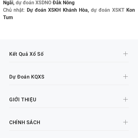
Ngãi,
dự đoán XSDNO
Đắk Nông
Chủ nhật:
Dự đoán XSKH Khánh Hòa,
dự đoán XSKT
Kon
Tum
Kết Quả Xổ Số
Dự Đoán KQXS
GIỚI THIỆU
CHÍNH SÁCH