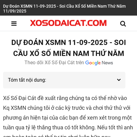
Dự Đoán XSMN 11-09-2025 - Soi Cầu Xổ Số Miền Nam Thứ Năm
11/09/2025
DỰ ĐOÁN XSMN 11-09-2025 - SOI
CẦU XỔ SỐ MIỀN NAM THỨ NĂM
Theo dõi Xố Số Đại Cát trên
Tóm tắt nội dung:
Xố Số Đại Cát đề xuất rằng chúng ta có thể nhờ vào
Kq XSMN chúng tôi ở các kỳ trước và chơi thử thử với
phương án hiện tại của các bạn để xem xét trong một
tuần qua tỷ lệ thắng thua có tốt không. Nếu tốt thì anh