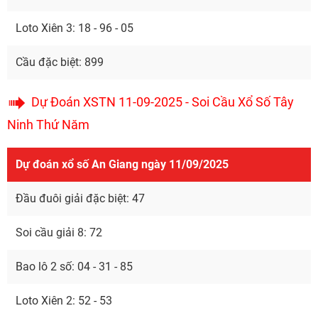
Loto Xiên 3: 18 - 96 - 05
Cầu đặc biệt: 899
Dự Đoán XSTN 11-09-2025 - Soi Cầu Xổ Số Tây
Ninh Thứ Năm
Dự đoán xổ số An Giang ngày 11/09/2025
Đầu đuôi giải đặc biệt: 47
Soi cầu giải 8: 72
Bao lô 2 số: 04 - 31 - 85
Loto Xiên 2: 52 - 53