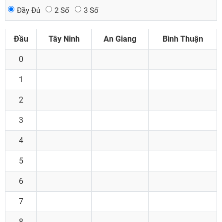
Đầy Đủ
2 Số
3 Số
Đầu
Tây Ninh
An Giang
Bình Thuận
0
1
2
3
4
5
6
7
8