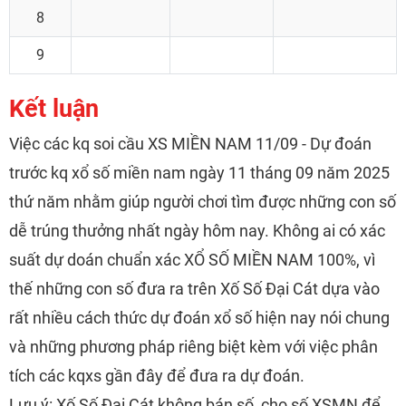
8
9
Kết luận
Việc các kq soi cầu XS MIỀN NAM 11/09 - Dự đoán
trước kq xổ số miền nam ngày 11 tháng 09 năm 2025
thứ năm nhằm giúp người chơi tìm được những con số
dễ trúng thưởng nhất ngày hôm nay. Không ai có xác
suất dự doán chuẩn xác XỔ SỐ MIỀN NAM 100%, vì
thế những con số đưa ra trên Xố Số Đại Cát dựa vào
rất nhiều cách thức dự đoán xổ số hiện nay nói chung
và những phương pháp riêng biệt kèm với việc phân
tích các kqxs gần đây để đưa ra dự đoán.
Lưu ý: Xố Số Đại Cát không bán số, cho số XSMN để