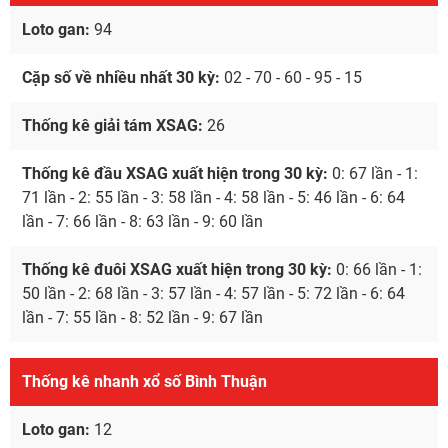
Loto gan:
94
Cặp số về nhiều nhất 30 kỳ:
02
-
70
-
60
-
95
-
15
Thống kê giải tám XSAG:
26
Thống kê đầu XSAG xuất hiện trong 30 kỳ:
0: 67 lần
-
1:
71 lần
-
2: 55 lần
-
3: 58 lần
-
4: 58 lần
-
5: 46 lần
-
6: 64
lần
-
7: 66 lần
-
8: 63 lần
-
9: 60 lần
Thống kê đuôi XSAG xuất hiện trong 30 kỳ:
0: 66 lần
-
1:
50 lần
-
2: 68 lần
-
3: 57 lần
-
4: 57 lần
-
5: 72 lần
-
6: 64
lần
-
7: 55 lần
-
8: 52 lần
-
9: 67 lần
Thống kê nhanh xổ số Bình Thuận
Loto gan:
12