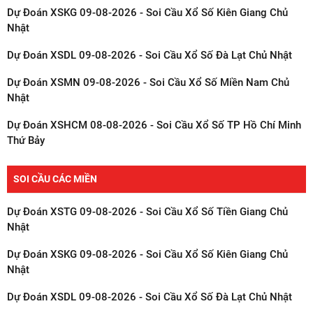
Dự Đoán XSKG 09-08-2026 - Soi Cầu Xổ Số Kiên Giang Chủ
Nhật
Dự Đoán XSDL 09-08-2026 - Soi Cầu Xổ Số Đà Lạt Chủ Nhật
Dự Đoán XSMN 09-08-2026 - Soi Cầu Xổ Số Miền Nam Chủ
Nhật
Dự Đoán XSHCM 08-08-2026 - Soi Cầu Xổ Số TP Hồ Chí Minh
Thứ Bảy
SOI CẦU CÁC MIỀN
Dự Đoán XSTG 09-08-2026 - Soi Cầu Xổ Số Tiền Giang Chủ
Nhật
Dự Đoán XSKG 09-08-2026 - Soi Cầu Xổ Số Kiên Giang Chủ
Nhật
Dự Đoán XSDL 09-08-2026 - Soi Cầu Xổ Số Đà Lạt Chủ Nhật