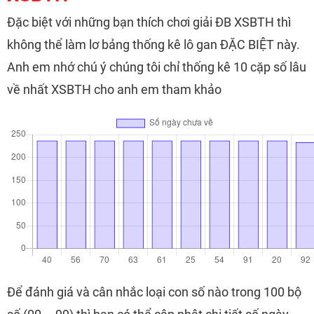
Đặc biệt với những bạn thích chơi giải ĐB XSBTH thì
không thể làm lơ bảng thống kê lô gan ĐẶC BIỆT này.
Anh em nhớ chú ý chúng tôi chỉ thống kê 10 cặp số lâu
về nhất XSBTH cho anh em tham khảo
Để đánh giá và cân nhắc loại con số nào trong 100 bộ