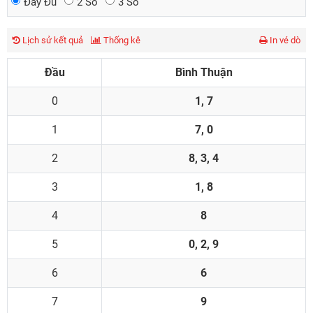
Đầy Đủ
2 Số
3 Số
Lịch sử kết quả
Thống kê
In vé dò
Đầu
Bình Thuận
0
1, 7
1
7, 0
2
8, 3, 4
3
1, 8
4
8
5
0, 2, 9
6
6
7
9