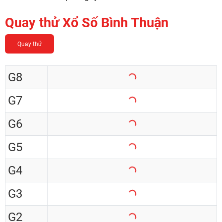
Quay thử Xổ Số Bình Thuận
Quay thử
G8
G7
G6
G5
G4
G3
G2