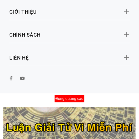
GIỚI THIỆU
CHÍNH SÁCH
LIÊN HỆ
Đóng quảng cáo
© Copyright 2026 by Xố Số Đại Cát
BACK TO TOP