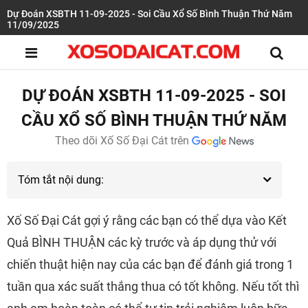
Dự Đoán XSBTH 11-09-2025 - Soi Cầu Xổ Số Bình Thuận Thứ Năm
11/09/2025
DỰ ĐOÁN XSBTH 11-09-2025 - SOI
CẦU XỔ SỐ BÌNH THUẬN THỨ NĂM
Theo dõi Xố Số Đại Cát trên
Tóm tắt nội dung:
Xố Số Đại Cát gợi ý rằng các bạn có thể dựa vào Kết
Quả BÌNH THUẬN các kỳ trước và áp dụng thử với
chiến thuật hiện nay của các bạn để đánh giá trong 1
tuần qua xác suất thắng thua có tốt không. Nếu tốt thì