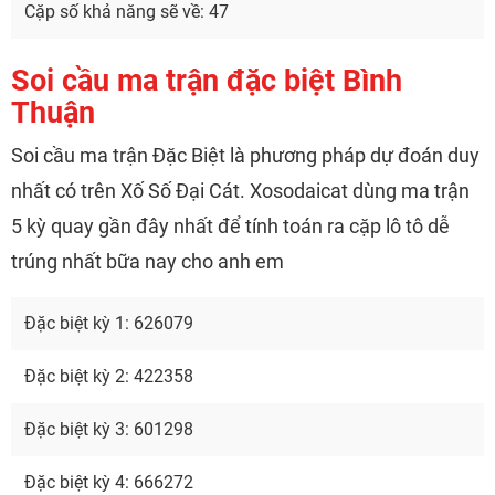
Cặp số khả năng sẽ về: 47
Soi cầu ma trận đặc biệt Bình
Thuận
Soi cầu ma trận Đặc Biệt là phương pháp dự đoán duy
nhất có trên Xố Số Đại Cát. Xosodaicat dùng ma trận
5 kỳ quay gần đây nhất để tính toán ra cặp lô tô dễ
trúng nhất bữa nay cho anh em
Đặc biệt kỳ 1:
626079
Đặc biệt kỳ 2:
422358
Đặc biệt kỳ 3:
601298
Đặc biệt kỳ 4:
666272