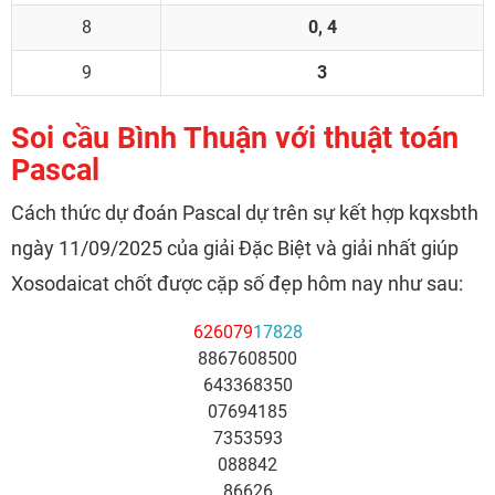
8
0, 4
9
3
Soi cầu Bình Thuận với thuật toán
Pascal
Cách thức dự đoán Pascal dự trên sự kết hợp kqxsbth
ngày 11/09/2025 của giải Đặc Biệt và giải nhất giúp
Xosodaicat chốt được cặp số đẹp hôm nay như sau:
626079
17828
8867608500
643368350
07694185
7353593
088842
86626