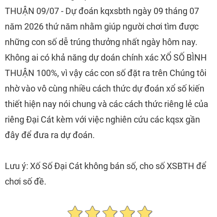
THUẬN 09/07 - Dự đoán kqxsbth ngày 09 tháng 07
năm 2026 thứ năm nhằm giúp người chơi tìm được
những con số dễ trúng thưởng nhất ngày hôm nay.
Không ai có khả năng dự doán chính xác XỔ SỐ BÌNH
THUẬN 100%, vì vậy các con số đặt ra trên Chúng tôi
nhờ vào vô cùng nhiều cách thức dự đoán xổ số kiến
thiết hiện nay nói chung và các cách thức riêng lẻ của
riêng Đại Cát kèm với việc nghiên cứu các kqsx gần
đây để đưa ra dự đoán.
Lưu ý: Xố Số Đại Cát không bán số, cho số XSBTH để
chơi số đề.