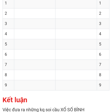
1
1
2
2
3
3
4
4
5
5
6
6
7
7
8
8
9
9
Kết luận
Việc đưa ra những kq soi cầu XỔ SỐ BÌNH