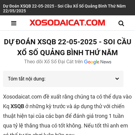
Dự Đoán XSQB 22-05-2025 - Soi Cầu Xổ Số Quảng Bình Thứ Năm
22/05/2025
DỰ ĐOÁN XSQB 22-05-2025 - SOI CẦU
XỔ SỐ QUẢNG BÌNH THỨ NĂM
Theo dõi Xố Số Đại Cát trên
Tóm tắt nội dung:
Xosodaicat.com đề xuất rằng chúng ta có thể dựa vào
Kq
XSQB
ở những kỳ trước và áp dụng thử với chiến
thuật hiện tại của các bạn để đánh giá trong 1 tuần
qua tỷ lệ thắng thua có tốt không. Nếu tốt thì anh em