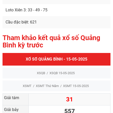
Loto Xiên 3: 33 - 49 - 75
Cầu đặc biệt: 621
Tham khảo kết quả xổ số Quảng
Bình kỳ trước
XỔ SỐ QUẢNG BÌNH - 15-05-2025
XSQB
XSQB 15-05-2025
XSMT
XSMT Thứ Năm
XSMT 15-05-2025
Giải tám
31
Giải bảy
557