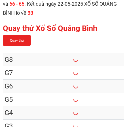
và
66 - 66
. Kết quả ngày 22-05-2025 XỔ SỐ QUẢNG
BÌNH lô về
88
Quay thử Xổ Số Quảng Bình
Quay thử
G8
G7
G6
G5
G4
G3