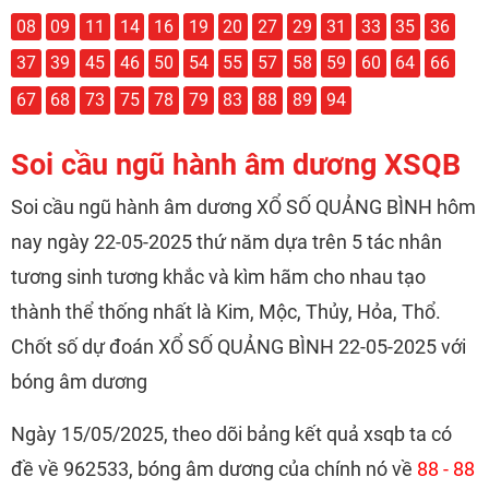
08
09
11
14
16
19
20
27
29
31
33
35
36
37
39
45
46
50
54
55
57
58
59
60
64
66
67
68
73
75
78
79
83
88
89
94
Soi cầu ngũ hành âm dương XSQB
Soi cầu ngũ hành âm dương XỔ SỐ QUẢNG BÌNH hôm
nay ngày 22-05-2025 thứ năm dựa trên 5 tác nhân
tương sinh tương khắc và kìm hãm cho nhau tạo
thành thể thống nhất là Kim, Mộc, Thủy, Hỏa, Thổ.
Chốt số dự đoán XỔ SỐ QUẢNG BÌNH 22-05-2025 với
bóng âm dương
Ngày 15/05/2025, theo dõi bảng kết quả xsqb ta có
đề về 962533, bóng âm dương của chính nó về
88 - 88