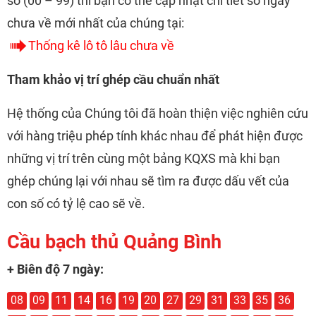
số (00 – 99) thì bạn có thể cập nhật chi tiết số ngày
chưa về mới nhất của chúng tại:
Thống kê lô tô lâu chưa về
Tham khảo vị trí ghép cầu chuẩn nhất
Hệ thống của Chúng tôi đã hoàn thiện việc nghiên cứu
với hàng triệu phép tính khác nhau để phát hiện được
những vị trí trên cùng một bảng KQXS mà khi bạn
ghép chúng lại với nhau sẽ tìm ra được dấu vết của
con số có tỷ lệ cao sẽ về.
Cầu bạch thủ Quảng Bình
+ Biên độ 7 ngày:
08
09
11
14
16
19
20
27
29
31
33
35
36