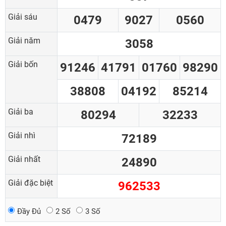
Giải sáu
0479
9027
0560
Giải năm
3058
Giải bốn
91246
41791
01760
98290
38808
04192
85214
Giải ba
80294
32233
Giải nhì
72189
Giải nhất
24890
Giải đặc biệt
962533
Đầy Đủ
2 Số
3 Số