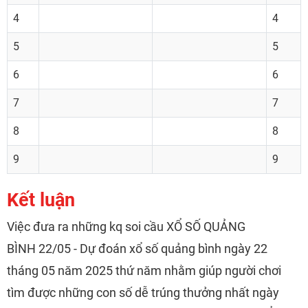
4
4
5
5
6
6
7
7
8
8
9
9
Kết luận
Việc đưa ra những kq soi cầu XỔ SỐ QUẢNG
BÌNH 22/05 - Dự đoán xổ số quảng bình ngày 22
tháng 05 năm 2025 thứ năm nhằm giúp người chơi
tìm được những con số dễ trúng thưởng nhất ngày