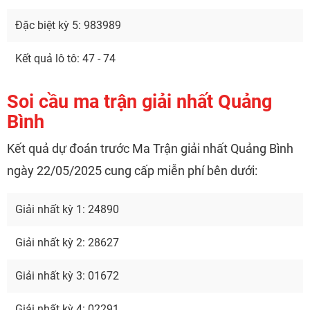
Đặc biệt kỳ 5:
983989
Kết quả lô tô:
47 - 74
Soi cầu ma trận giải nhất Quảng
Bình
Kết quả dự đoán trước Ma Trận giải nhất Quảng Bình
ngày 22/05/2025 cung cấp miễn phí bên dưới:
Giải nhất kỳ 1:
24890
Giải nhất kỳ 2:
28627
Giải nhất kỳ 3:
01672
Giải nhất kỳ 4:
02291