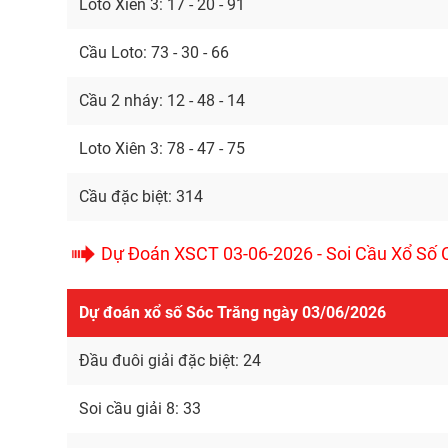
Loto Xiên 3: 17 - 20 - 91
Cầu Loto: 73 - 30 - 66
Cầu 2 nháy: 12 - 48 - 14
Loto Xiên 3: 78 - 47 - 75
Cầu đặc biệt: 314
Dự Đoán XSCT 03-06-2026 - Soi Cầu Xổ Số 
Dự đoán xổ số Sóc Trăng ngày 03/06/2026
Đầu đuôi giải đặc biệt: 24
Soi cầu giải 8: 33