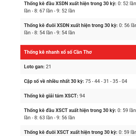
Thống kê đầu XSDN xuất hiện trong 30 kỳ:
0: 52 lầ
lần
-
8: 67 lần
-
9: 52 lần
Thống kê đuôi XSDN xuất hiện trong 30 kỳ:
0: 56 lầ
lần
-
8: 54 lần
-
9: 54 lần
Thống kê nhanh xổ số Cần Thơ
Loto gan:
21
Cặp số về nhiều nhất 30 kỳ:
75
-
44
-
31
-
35
-
04
Thống kê giải tám XSCT:
94
Thống kê đầu XSCT xuất hiện trong 30 kỳ:
0: 59 lần
lần
-
8: 63 lần
-
9: 56 lần
Thống kê đuôi XSCT xuất hiện trong 30 kỳ:
0: 59 lầ