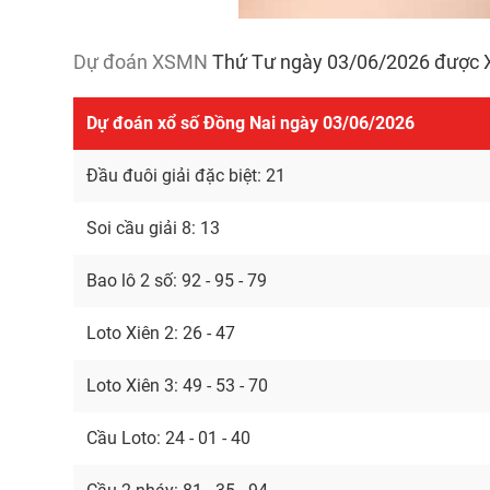
Dự đoán XSMN
Thứ Tư ngày 03/06/2026 được Xố
Dự đoán xổ số Đồng Nai ngày 03/06/2026
Đầu đuôi giải đặc biệt: 21
Soi cầu giải 8: 13
Bao lô 2 số: 92 - 95 - 79
Loto Xiên 2: 26 - 47
Loto Xiên 3: 49 - 53 - 70
Cầu Loto: 24 - 01 - 40