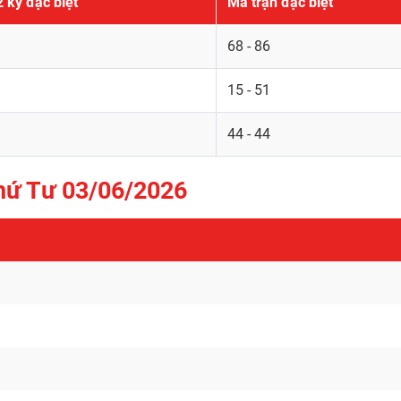
 kỳ đặc biệt
Ma trận đặc biệt
68 - 86
15 - 51
44 - 44
hứ Tư 03/06/2026