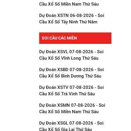
Cầu Xổ Số Miền Nam Thứ Sáu
Dự Đoán XSTN 06-08-2026 - Soi
Cầu Xổ Số Tây Ninh Thứ Năm
SOI CẦU CÁC MIỀN
Dự Đoán XSVL 07-08-2026 - Soi
Cầu Xổ Số Vĩnh Long Thứ Sáu
Dự Đoán XSBD 07-08-2026 - Soi
Cầu Xổ Số Bình Dương Thứ Sáu
Dự Đoán XSTV 07-08-2026 - Soi
Cầu Xổ Số Trà Vinh Thứ Sáu
Dự Đoán XSMN 07-08-2026 - Soi
Cầu Xổ Số Miền Nam Thứ Sáu
Dự Đoán XSGL 07-08-2026 - Soi
Cầu Xổ Số Gia Lai Thứ Sáu