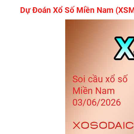
Dự Đoán Xổ Số Miền Nam (XSM