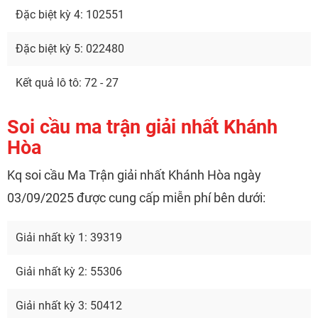
Đặc biệt kỳ 4:
102551
Đặc biệt kỳ 5:
022480
Kết quả lô tô:
72 - 27
Soi cầu ma trận giải nhất Khánh
Hòa
Kq soi cầu Ma Trận giải nhất Khánh Hòa ngày
03/09/2025 được cung cấp miễn phí bên dưới:
Giải nhất kỳ 1:
39319
Giải nhất kỳ 2:
55306
Giải nhất kỳ 3:
50412