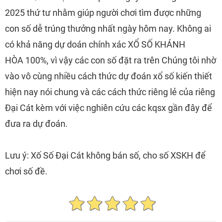
2025 thứ tư nhằm giúp người chơi tìm được những
con số dễ trúng thưởng nhất ngày hôm nay. Không ai
có khả năng dự doán chính xác XỔ SỐ KHÁNH
HÒA 100%, vì vậy các con số đặt ra trên Chúng tôi nhờ
vào vô cùng nhiều cách thức dự đoán xổ số kiến thiết
hiện nay nói chung và các cách thức riêng lẻ của riêng
Đại Cát kèm với việc nghiên cứu các kqsx gần đây để
đưa ra dự đoán.
Lưu ý: Xố Số Đại Cát không bán số, cho số XSKH để
chơi số đề.