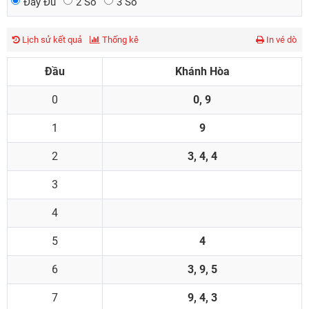
Đầy Đủ
2 Số
3 Số
Lịch sử kết quả
Thống kê
In vé dò
Đầu
Khánh Hòa
0
0, 9
1
9
2
3, 4, 4
3
4
5
4
6
3, 9, 5
7
9, 4, 3