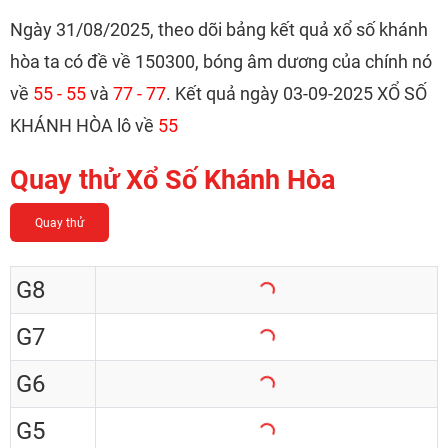
Ngày 31/08/2025, theo dõi bảng kết quả xổ số khánh
hòa ta có đề về 150300, bóng âm dương của chính nó
về
55 - 55
và
77 - 77
. Kết quả ngày 03-09-2025 XỔ SỐ
KHÁNH HÒA lô về
55
Quay thử Xổ Số Khánh Hòa
Quay thử
G8
G7
G6
G5