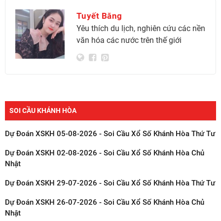
Tuyết Băng
Yêu thích du lịch, nghiên cứu các nền
văn hóa các nước trên thế giới
SOI CẦU KHÁNH HÒA
Dự Đoán XSKH 05-08-2026 - Soi Cầu Xổ Số Khánh Hòa Thứ Tư
Dự Đoán XSKH 02-08-2026 - Soi Cầu Xổ Số Khánh Hòa Chủ
Nhật
Dự Đoán XSKH 29-07-2026 - Soi Cầu Xổ Số Khánh Hòa Thứ Tư
Dự Đoán XSKH 26-07-2026 - Soi Cầu Xổ Số Khánh Hòa Chủ
Nhật