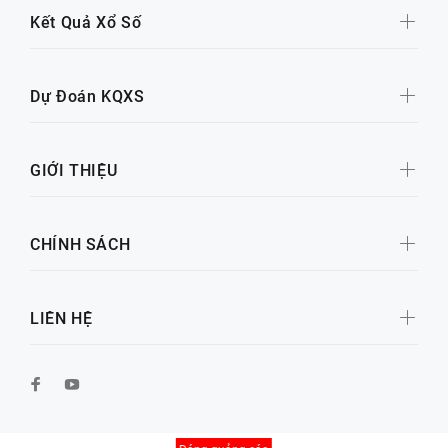
Kết Quả Xổ Số
Dự Đoán KQXS
GIỚI THIỆU
CHÍNH SÁCH
LIÊN HỆ