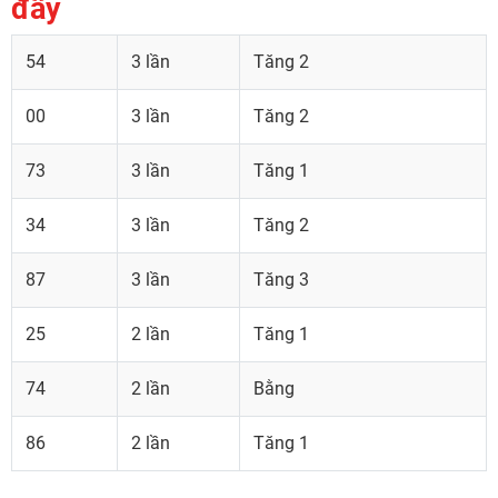
đây
54
3 lần
Tăng 2
00
3 lần
Tăng 2
73
3 lần
Tăng 1
34
3 lần
Tăng 2
87
3 lần
Tăng 3
25
2 lần
Tăng 1
74
2 lần
Bằng
86
2 lần
Tăng 1