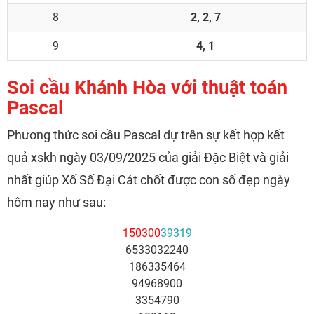
8
2, 2, 7
9
4, 1
Soi cầu Khánh Hòa với thuật toán
Pascal
Phương thức soi cầu Pascal dự trên sự kết hợp kết
quả xskh ngày 03/09/2025 của giải Đặc Biệt và giải
nhất giúp Xố Số Đại Cát chốt được con số đẹp ngày
hôm nay như sau:
150300
39319
6533032240
186335464
94968900
3354790