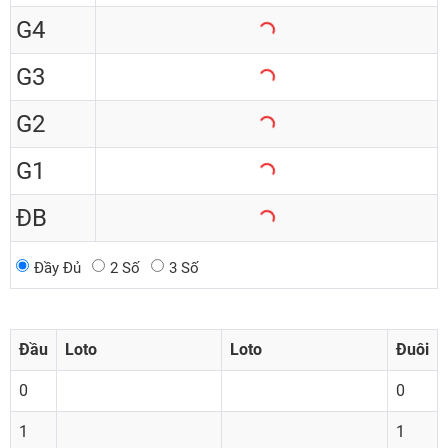
G4
G3
G2
G1
ĐB
Đầy Đủ
2 Số
3 Số
Đầu
Loto
Loto
Đuôi
0
0
1
1