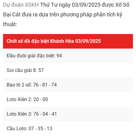
Dự đoán XSKH
Thứ Tư ngày 03/09/2025 được Xố Số
Đại Cát đưa ra dựa trên phương pháp phân tích kỹ
thuật:
Chốt số đề đặc biệt Khánh Hòa 03/09/2025
Đầu đuôi giải đặc biệt: 94
Soi cầu giải 8: 57
Bao lô 2 số: 76 - 81 - 74
Loto Xiên 2: 20 - 00
Loto Xiên 3: 76 - 04 - 41
Cầu Loto: 07 - 35 - 13