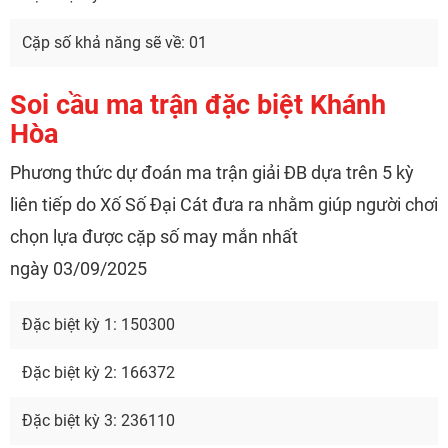
Cặp số khả năng sẽ về: 01
Soi cầu ma trận đặc biệt Khánh
Hòa
Phương thức dự đoán ma trận giải ĐB dựa trên 5 kỳ
liên tiếp do Xố Số Đại Cát đưa ra nhằm giúp người chơi
chọn lựa được cặp số may mắn nhất
ngày 03/09/2025
Đặc biệt kỳ 1:
150300
Đặc biệt kỳ 2:
166372
Đặc biệt kỳ 3:
236110