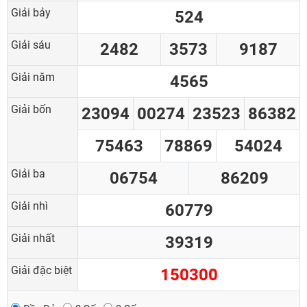
Giải bảy
524
Giải sáu
2482
3573
9187
Giải năm
4565
Giải bốn
23094
00274
23523
86382
75463
78869
54024
Giải ba
06754
86209
Giải nhì
60779
Giải nhất
39319
Giải đặc biệt
150300