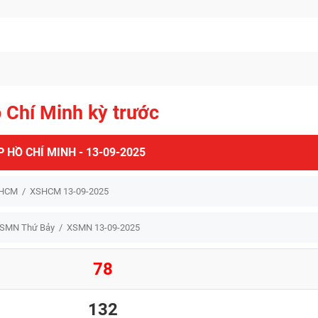
 Chí Minh kỳ trước
P HỒ CHÍ MINH - 13-09-2025
HCM
XSHCM 13-09-2025
SMN Thứ Bảy
XSMN 13-09-2025
78
132