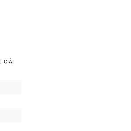
i GIẢI