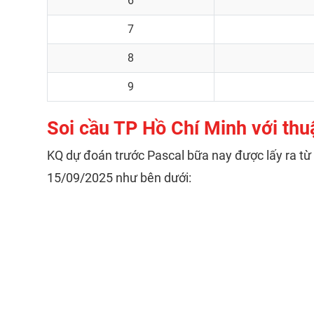
6
7
8
9
Soi cầu TP Hồ Chí Minh với thu
KQ dự đoán trước Pascal bữa nay được lấy ra từ 
15/09/2025 như bên dưới: