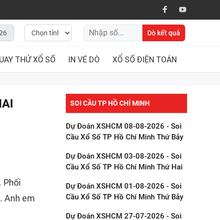
Dò kết quả
UAY THỬ XỔ SỐ
IN VÉ DÒ
XỔ SỐ ĐIỆN TOÁN
HAI
SOI CẦU TP HỒ CHÍ MINH
Dự Đoán XSHCM 08-08-2026 - Soi
Cầu Xổ Số TP Hồ Chí Minh Thứ Bảy
Dự Đoán XSHCM 03-08-2026 - Soi
Cầu Xổ Số TP Hồ Chí Minh Thứ Hai
. Phối
Dự Đoán XSHCM 01-08-2026 - Soi
Cầu Xổ Số TP Hồ Chí Minh Thứ Bảy
g. Anh em
Dự Đoán XSHCM 27-07-2026 - Soi