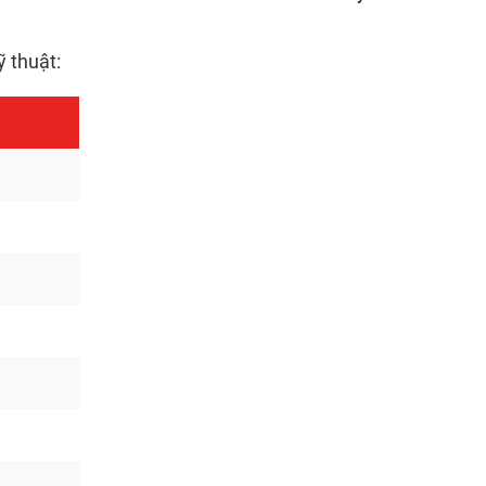
 thuật: