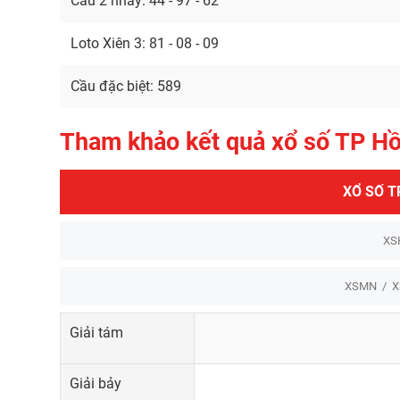
Cầu 2 nháy: 44 - 97 - 62
Loto Xiên 3: 81 - 08 - 09
Cầu đặc biệt: 589
Tham khảo kết quả xổ số TP Hồ
XỔ SỐ T
XS
XSMN
X
Giải tám
Giải bảy