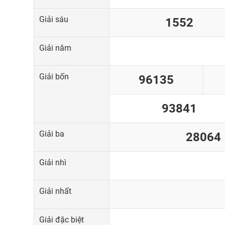
Giải sáu
1552
Giải năm
Giải bốn
96135
93841
Giải ba
28064
Giải nhì
Giải nhất
Giải đặc biệt