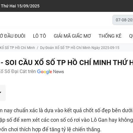
h Thứ Hai 15/09/2025
Ớ ĐẦU ĐUÔI
LÔ TÔ
GIẢI MÃ GIẤC MƠ
THỐNG KÊ
Q
Xổ Số TP Hồ Chí Minh
Dự Đoán Xổ Số TP Hồ Chí Minh Ngày 2025-09-15
 SOI CẦU XỔ SỐ TP HỒ CHÍ MINH THỨ 
ố Số Đại Cát trên
m nay chuẩn xác là dựa vào kết quả chốt số đẹp bên dưới
p số để xem xét các con số có rơi vào Lô Gan hay khôn
ốn chơi thích hợp để tăng tỷ lệ chiến thắng.