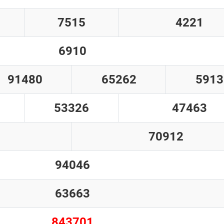
7515
4221
6910
91480
65262
5913
53326
47463
70912
94046
63663
843701