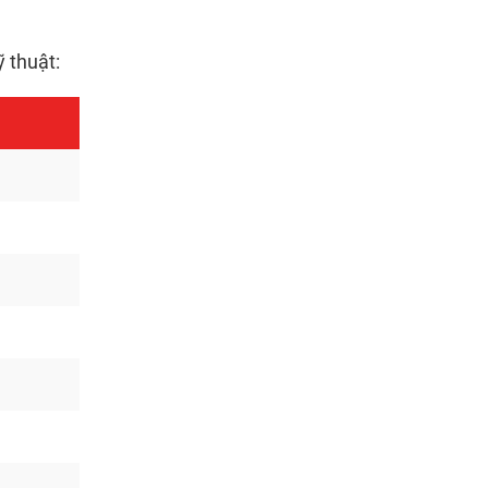
 thuật: