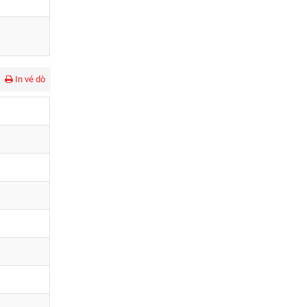
In vé dò