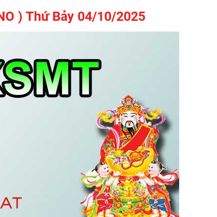
NO ) Thứ Bảy 04/10/2025