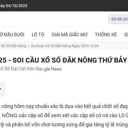
Bảy 04/10/2025
Ớ ĐẦU ĐUÔI
LÔ TÔ
GIẢI MÃ GIẤC MƠ
THỐNG KÊ
Q
 Xổ Số Đắk Nông
Dự Đoán Xổ Số Đắk Nông Ngày 2025-10-04
5 - SOI CẦU XỔ SỐ ĐẮK NÔNG THỨ BẢY
ố Số Đại Cát trên
k nông hôm nay chuẩn xác là dựa vào kết quả chốt số đẹ
các cặp số để xem xét các cặp số có rơi vào Lô 
K NÔNG
ý và phân bổ vốn chơi tương xứng để gia tăng tỷ lệ trúng