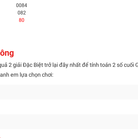
0084
082
80
Nông
ả 2 giải Đặc Biệt trở lại đây nhất để tính toán 2 số cuối
anh em lựa chọn chơi: