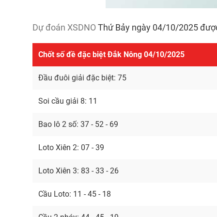
Dự đoán XSDNO
Thứ Bảy ngày 04/10/2025 được 
Chốt số đề đặc biệt Đắk Nông 04/10/2025
Đầu đuôi giải đặc biệt: 75
Soi cầu giải 8: 11
Bao lô 2 số: 37 - 52 - 69
Loto Xiên 2: 07 - 39
Loto Xiên 3: 83 - 33 - 26
Cầu Loto: 11 - 45 - 18