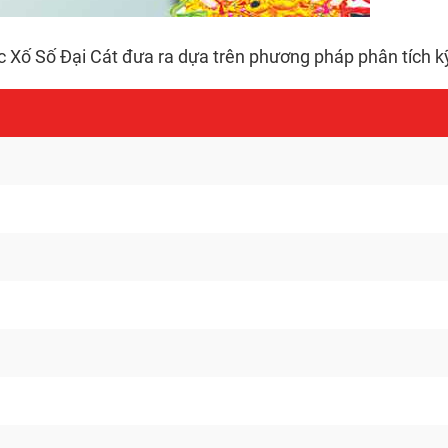
Xố Số Đại Cát đưa ra dựa trên phương pháp phân tích kỹ