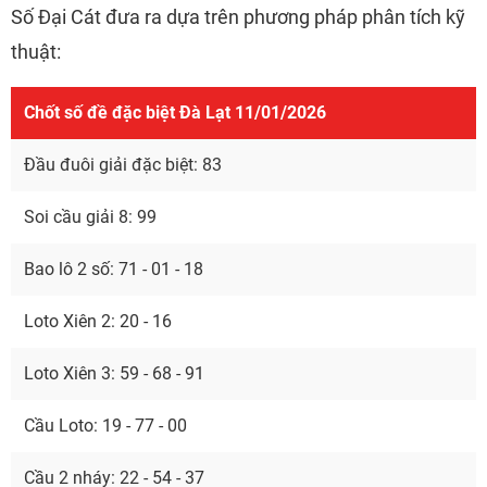
Số Đại Cát đưa ra dựa trên phương pháp phân tích kỹ
thuật:
Chốt số đề đặc biệt Đà Lạt 11/01/2026
Đầu đuôi giải đặc biệt: 83
Soi cầu giải 8: 99
Bao lô 2 số: 71 - 01 - 18
Loto Xiên 2: 20 - 16
Loto Xiên 3: 59 - 68 - 91
Cầu Loto: 19 - 77 - 00
Cầu 2 nháy: 22 - 54 - 37