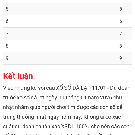
5
5
6
6
7
7
8
8
9
9
Kết luận
Việc những kq soi cầu XỔ SỐ ĐÀ LẠT 11/01 - Dự đoán
trước xổ số đà lạt ngày 11 tháng 01 năm 2026 chủ
nhật nhằm giúp người chơi tìm được các con số dễ
trúng thưởng nhất ngày hôm nay. Không ai có xác
suất dự doán chuẩn xác XSDL 100%, cho nên các con