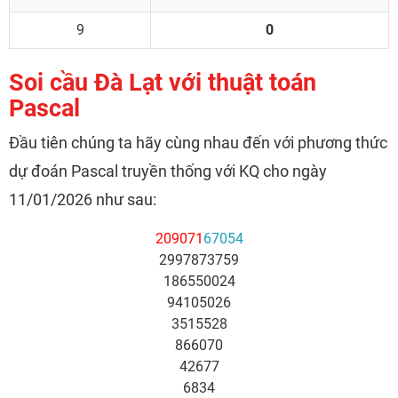
9
0
Soi cầu Đà Lạt với thuật toán
Pascal
Đầu tiên chúng ta hãy cùng nhau đến với phương thức
dự đoán Pascal truyền thống với KQ cho ngày
11/01/2026 như sau:
209071
67054
2997873759
186550024
94105026
3515528
866070
42677
6834