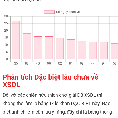
Phân tích Đặc biệt lâu chưa về
XSDL
Đối với các chiến hữu thích chơi giải ĐB XSDL thì
không thể làm lơ bảng tk lô khan ĐẶC BIỆT này. Đặc
biệt anh chị em cần lưu ý rằng,
đây chỉ là bảng thống