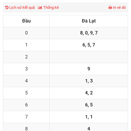
Lịch sử kết quả
Thống kê
In vé dò
Đầu
Đà Lạt
0
8, 0, 9, 7
1
6, 5, 7
2
3
9
4
1, 3
5
4, 2
6
6, 5
7
1, 1
8
4