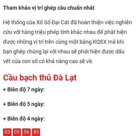
Tham khảo vị trí ghép cầu chuẩn nhất
Hệ thống của Xố Số Đại Cát đã hoàn thiện việc nghiên
cứu với hàng triệu phép tính khác nhau để phát hiện
được những vị trí trên cùng một bảng KQSX mà khi
bạn ghép chúng lại với nhau sẽ phát hiện được dấu
vết của con số có khả năng cao sẽ về.
Cầu bạch thủ Đà Lạt
+ Biên độ 7 ngày:
+ Biên độ 5 ngày:
+ Biên độ 4 ngày:
03
05
56
83