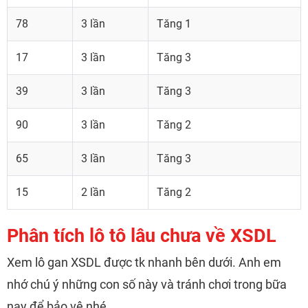
78
3 lần
Tăng 1
17
3 lần
Tăng 3
39
3 lần
Tăng 3
90
3 lần
Tăng 2
65
3 lần
Tăng 3
15
2 lần
Tăng 2
Phân tích lô tô lâu chưa về XSDL
Xem lô gan XSDL được tk nhanh bên dưới. Anh em
nhớ chú ý những con số này và tránh chơi trong bữa
nay để bảo vệ nhé.