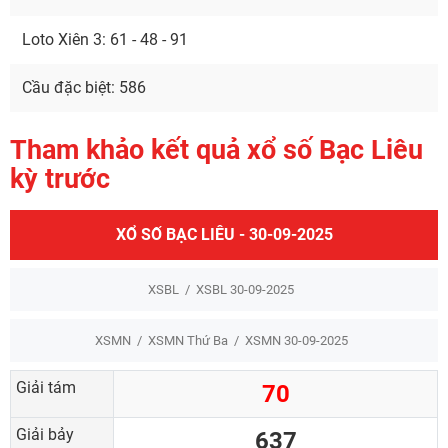
Loto Xiên 3: 61 - 48 - 91
Cầu đặc biệt: 586
Tham khảo kết quả xổ số Bạc Liêu
kỳ trước
XỔ SỐ BẠC LIÊU - 30-09-2025
XSBL
XSBL 30-09-2025
XSMN
XSMN Thứ Ba
XSMN 30-09-2025
Giải tám
70
Giải bảy
637