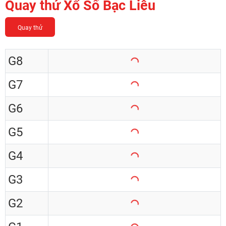
Quay thử Xổ Số Bạc Liêu
Quay thử
G8
G7
G6
G5
G4
G3
G2