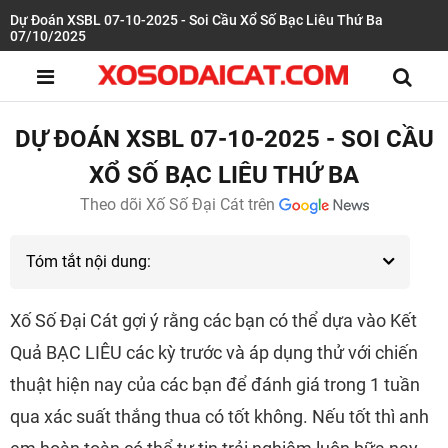
Dự Đoán XSBL 07-10-2025 - Soi Cầu Xổ Số Bạc Liêu Thứ Ba
07/10/2025
DỰ ĐOÁN XSBL 07-10-2025 - SOI CẦU
XỔ SỐ BẠC LIÊU THỨ BA
Theo dõi Xố Số Đại Cát trên
Tóm tắt nội dung:
Xố Số Đại Cát gợi ý rằng các bạn có thể dựa vào Kết
Quả BẠC LIÊU các kỳ trước và áp dụng thử với chiến
thuật hiện nay của các bạn để đánh giá trong 1 tuần
qua xác suất thắng thua có tốt không. Nếu tốt thì anh