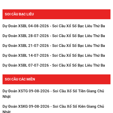
SOI CẦU BẠC LIÊU
Dự Đoán XSBL 04-08-2026 - Soi Cầu Xổ Số Bạc Liêu Thứ Ba
Dự Đoán XSBL 28-07-2026 - Soi Cầu Xổ Số Bạc Liêu Thứ Ba
Dự Đoán XSBL 21-07-2026 - Soi Cầu Xổ Số Bạc Liêu Thứ Ba
Dự Đoán XSBL 14-07-2026 - Soi Cầu Xổ Số Bạc Liêu Thứ Ba
Dự Đoán XSBL 07-07-2026 - Soi Cầu Xổ Số Bạc Liêu Thứ Ba
SOI CẦU CÁC MIỀN
Dự Đoán XSTG 09-08-2026 - Soi Cầu Xổ Số Tiền Giang Chủ
Nhật
Dự Đoán XSKG 09-08-2026 - Soi Cầu Xổ Số Kiên Giang Chủ
Nhật