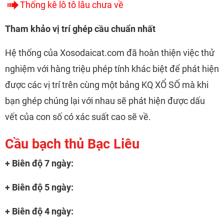
Thống kê lô tô lâu chưa về
Tham khảo vị trí ghép cầu chuẩn nhất
Hệ thống của Xosodaicat.com đã hoàn thiện việc thử
nghiệm với hàng triệu phép tính khác biệt để phát hiện
được các vị trí trên cùng một bảng KQ XỔ SỐ mà khi
bạn ghép chúng lại với nhau sẽ phát hiện được dấu
vết của con số có xác suất cao sẽ về.
Cầu bạch thủ Bạc Liêu
+ Biên độ 7 ngày:
+ Biên độ 5 ngày:
+ Biên độ 4 ngày: