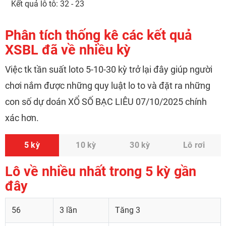
Kết quả lô tô:
32 - 23
Phân tích thống kê các kết quả
XSBL đã về nhiều kỳ
Việc tk tần suất loto 5-10-30 kỳ trở lại đây giúp người
chơi nắm được những quy luật lo to và đặt ra những
con số dự doán XỔ SỐ BẠC LIÊU 07/10/2025 chính
xác hơn.
5 kỳ
10 kỳ
30 kỳ
Lô rơi
Lô về nhiều nhất trong 5 kỳ gần
đây
56
3 lần
Tăng 3