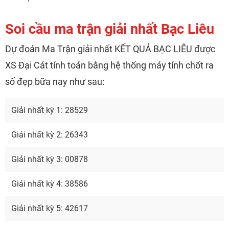
Soi cầu ma trận giải nhất Bạc Liêu
Dự đoán Ma Trận giải nhất KẾT QUẢ BẠC LIÊU được
XS Đại Cát tính toán bằng hệ thống máy tính chốt ra
số đẹp bữa nay như sau:
Giải nhất kỳ 1:
28529
Giải nhất kỳ 2:
26343
Giải nhất kỳ 3:
00878
Giải nhất kỳ 4:
38586
Giải nhất kỳ 5:
42617