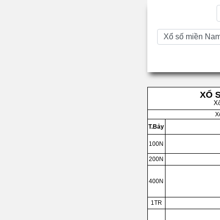
XỔ 
X
X
T.Bảy
100N
200N
400N
1TR