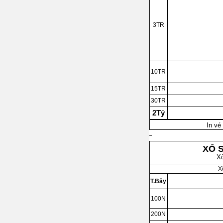
3TR
10TR
15TR
30TR
2Tỷ
In vé
XỔ 
X
X
T.Bảy
100N
200N