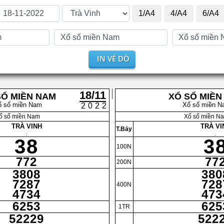
1/A4
4/A4
6/A4
IN VÉ DÒ
18/11
SỐ MIỀN NAM
XỔ SỐ MIỀN
ổ số miền Nam
Xổ số miền N
2022
ổ số miền Nam
Xổ số miền N
TRÀ VINH
TRÀ VI
T.Bảy
.
.
38
3
100N
772
77
200N
3808
380
7287
728
400N
4734
473
6253
625
1TR
52229
522