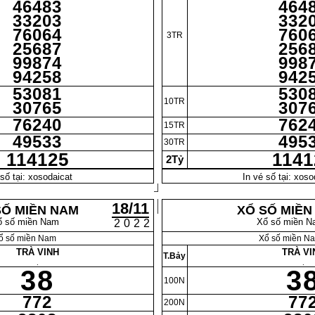
46483
464
33203
332
76064
760
3TR
25687
256
99874
998
94258
942
53081
530
10TR
30765
307
76240
762
15TR
49533
495
30TR
114125
1141
2Tỷ
 số tại: xosodaicat
In vé số tại: xoso
18/11
SỐ MIỀN NAM
XỔ SỐ MIỀN
ổ số miền Nam
Xổ số miền N
2022
ổ số miền Nam
Xổ số miền N
TRÀ VINH
TRÀ VI
T.Bảy
.
.
38
3
100N
772
77
200N