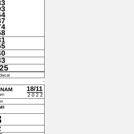
83
03
64
87
74
58
81
65
40
33
25
daicat
18/11
 NAM
am
2022
am
NH
8
2