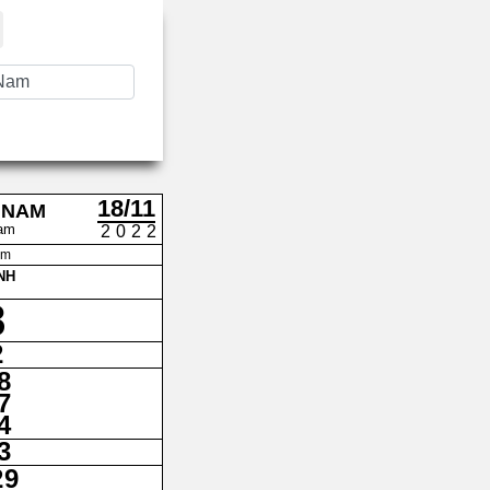
18/11
 NAM
am
2022
am
NH
8
2
8
7
4
3
29