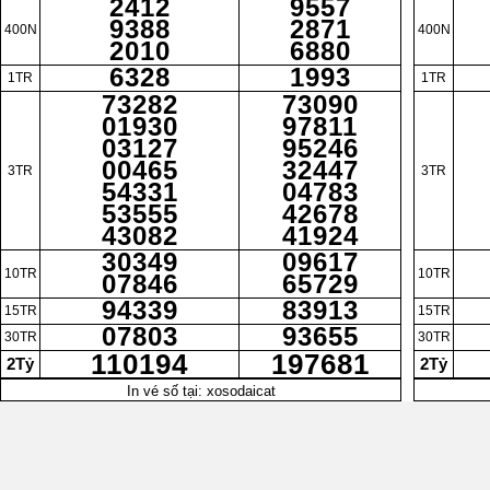
2412
9557
9388
2871
400N
400N
2010
6880
6328
1993
1TR
1TR
73282
73090
01930
97811
03127
95246
00465
32447
3TR
3TR
54331
04783
53555
42678
43082
41924
30349
09617
10TR
10TR
07846
65729
94339
83913
15TR
15TR
07803
93655
30TR
30TR
110194
197681
2Tỷ
2Tỷ
In vé số tại: xosodaicat