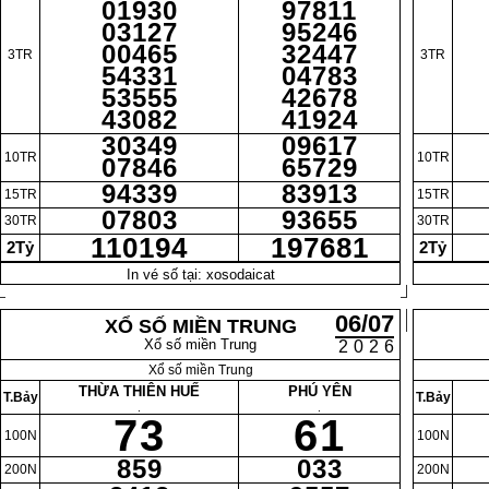
01930
97811
03127
95246
00465
32447
3TR
3TR
54331
04783
53555
42678
43082
41924
30349
09617
10TR
10TR
07846
65729
94339
83913
15TR
15TR
07803
93655
30TR
30TR
110194
197681
2Tỷ
2Tỷ
In vé số tại: xosodaicat
06/07
XỔ SỐ MIỀN TRUNG
Xổ số miền Trung
2026
Xổ số miền Trung
THỪA THIÊN HUẾ
PHÚ YÊN
T.Bảy
T.Bảy
.
.
73
61
100N
100N
859
033
200N
200N