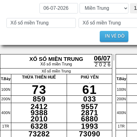
1
IN VÉ DÒ
06/07
XỔ SỐ MIỀN TRUNG
Xổ số miền Trung
2026
Xổ số miền Trung
THỪA THIÊN HUẾ
PHÚ YÊN
T.Bảy
T.Bảy
.
.
73
61
100N
100N
859
033
200N
200N
2412
9557
9388
2871
400N
400N
2010
6880
6328
1993
1TR
1TR
73282
73090